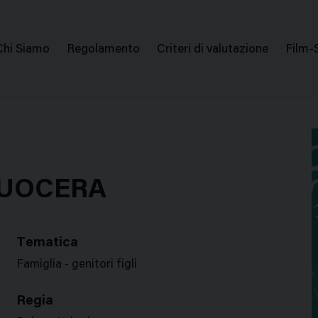
issione Nazionale Valutazione Film
Menu
Chi Siamo
Regolamento
Criteri di valutazione
Film-
di
navigazione
SUOCERA
Tematica
Famiglia - genitori figli
Regia