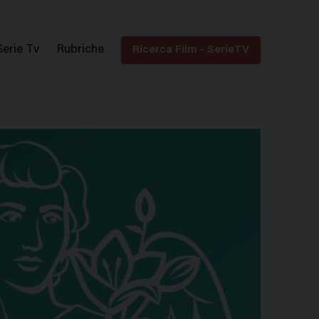
Serie Tv
Rubriche
Ricerca Film - SerieTV