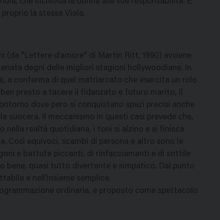
Viola, che inchioda la donna alle sue responsabilità. E
 proprio la stessa Viola.
ni (da "Lettere d'amore" di Martin Ritt, 1990) avviene
nata degni delle migliori stagioni hollywoodiane. In
e, a conferma di quel matriarcato che esercita un rolo
n presto a tacere il fidanzato e futuro marito, il
 contorno dove pero si conquistano spazi precisi anche
lla suocera. Il meccanismo in questi casi prevede che,
nella realtà quotidiana, i toni si alzino e si finisca
ia. Così equivoci, scambi di persona e altro sono le
oni e battute piccanti, di rinfacciamenti e di sottile
tto bene, quasi tutto divertente e simpatico. Dal punto
ttabile e nell'insieme semplice.
programmazione ordinaria, e proposto come spettacolo