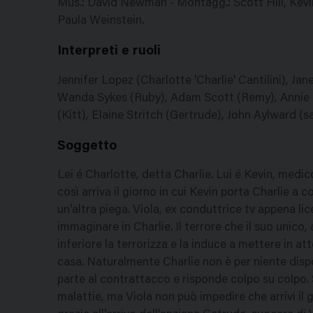
Mus.: David Newman - Montagg.: Scott Hill, Kevin T
Paula Weinstein.
Interpreti e ruoli
Jennifer Lopez (Charlotte 'Charlie' Cantilini), Ja
Wanda Sykes (Ruby), Adam Scott (Remy), Annie P
(Kitt), Elaine Stritch (Gertrude), John Aylward (
Soggetto
Lei é Charlotte, detta Charlie. Lui é Kevin, medic
così arriva il giorno in cui Kevin porta Charlie 
un'altra piega. Viola, ex conduttrice tv appena lic
immaginare in Charlie. Il terrore che il suo unico, 
inferiore la terrorizza e la induce a mettere in att
casa. Naturalmente Charlie non è per niente dispo
parte al contrattacco e risponde colpo su colpo.
malattie, ma Viola non può impedire che arrivi il