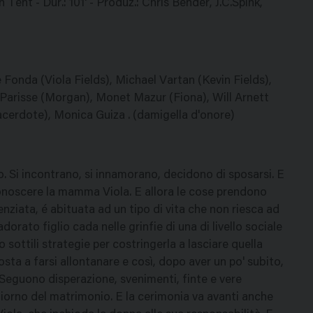
ent - Dur.: 101' - Produz.: Chris Bender, J.C.Spink,
ne Fonda (Viola Fields), Michael Vartan (Kevin Fields),
arisse (Morgan), Monet Mazur (Fiona), Will Arnett
sacerdote), Monica Guiza . (damigella d'onore)
o. Si incontrano, si innamorano, decidono di sposarsi. E
a conoscere la mamma Viola. E allora le cose prendono
enziata, é abituata ad un tipo di vita che non riesca ad
adorato figlio cada nelle grinfie di una di livello sociale
o sottili strategie per costringerla a lasciare quella
sta a farsi allontanare e così, dopo aver un po' subito,
 Seguono disperazione, svenimenti, finte e vere
 giorno del matrimonio. E la cerimonia va avanti anche