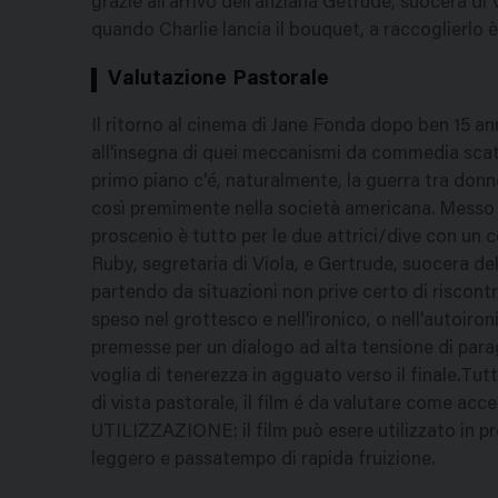
grazie all'arrivo dell'anziana Getrude, suocera di 
quando Charlie lancia il bouquet, a raccoglierlo è
Valutazione Pastorale
Il ritorno al cinema di Jane Fonda dopo ben 15 an
all'insegna di quei meccanismi da commedia scate
primo piano c'é, naturalmente, la guerra tra donn
così premimente nella società americana. Messo be
proscenio è tutto per le due attrici/dive con un
Ruby, segretaria di Viola, e Gertrude, suocera de
partendo da situazioni non prive certo di riscontro 
speso nel grottesco e nell'ironico, o nell'autoiron
premesse per un dialogo ad alta tensione di parag
voglia di tenerezza in agguato verso il finale.Tu
di vista pastorale, il film é da valutare come acce
UTILIZZAZIONE: il film può esere utilizzato in 
leggero e passatempo di rapida fruizione.