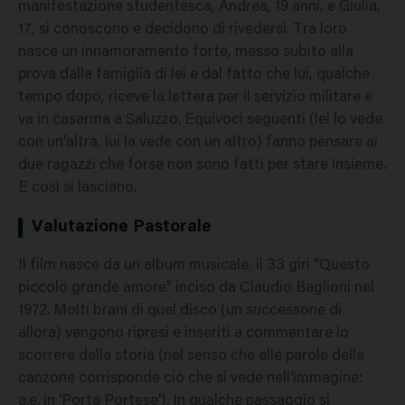
manifestazione studentesca, Andrea, 19 anni, e Giulia,
17, si conoscono e decidono di rivedersi. Tra loro
nasce un innamoramento forte, messo subito alla
prova dalla famiglia di lei e dal fatto che lui, qualche
tempo dopo, riceve la lettera per il servizio militare e
va in caserma a Saluzzo. Equivoci seguenti (lei lo vede
con un'altra, lui la vede con un altro) fanno pensare ai
due ragazzi che forse non sono fatti per stare insieme.
E così si lasciano.
Valutazione Pastorale
Il film nasce da un album musicale, il 33 giri "Questo
piccolo grande amore" inciso da Claudio Baglioni nel
1972. Molti brani di quel disco (un successone di
allora) vengono ripresi e inseriti a commentare lo
scorrere della storia (nel senso che alle parole della
canzone corrisponde ciò che si vede nell'immagine:
a.e. in 'Porta Portese'). In qualche passaggio si