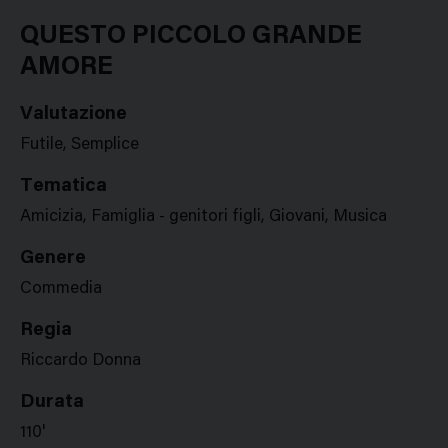
Google
Twitter
Facebook
Stampa
Plus
QUESTO PICCOLO GRANDE
AMORE
Valutazione
Futile, Semplice
Tematica
Amicizia, Famiglia - genitori figli, Giovani, Musica
Genere
Commedia
Regia
Riccardo Donna
Durata
110'