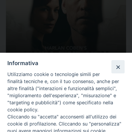
Ovunque tu sia
Informativa
Valutazione
Utilizziamo cookie o tecnologie simili per
Complesso, Problematico
finalità tecniche e, con il tuo consenso, anche per
Tematica:
Amore-Sentimenti, Carcere...
altre finalità ("interazioni e funzionalità semplici",
"miglioramento dell'esperienza", "misurazione" e
"targeting e pubblicità") come specificato nella
cookie policy.
Cliccando su "accetta" acconsenti all'utilizzo dei
cookie di profilazione. Cliccando su "personalizza"
puoi avere maggiori informazioni sui cookie