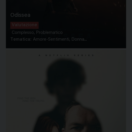
Odissea
Valutazione
Complesso, Problematico
Tematica:
Amore-Sentimenti, Donna...