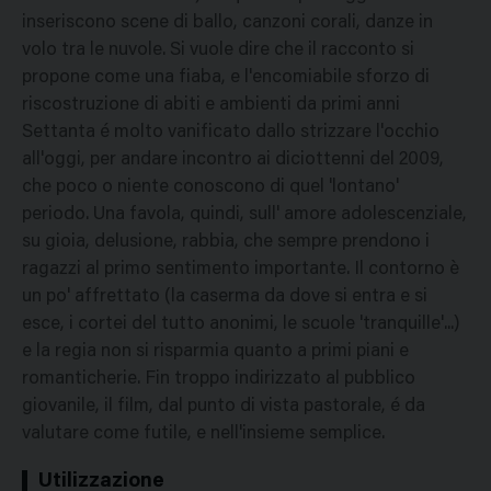
inseriscono scene di ballo, canzoni corali, danze in
volo tra le nuvole. Si vuole dire che il racconto si
propone come una fiaba, e l'encomiabile sforzo di
riscostruzione di abiti e ambienti da primi anni
Settanta é molto vanificato dallo strizzare l'occhio
all'oggi, per andare incontro ai diciottenni del 2009,
che poco o niente conoscono di quel 'lontano'
periodo. Una favola, quindi, sull' amore adolescenziale,
su gioia, delusione, rabbia, che sempre prendono i
ragazzi al primo sentimento importante. Il contorno è
un po' affrettato (la caserma da dove si entra e si
esce, i cortei del tutto anonimi, le scuole 'tranquille'...)
e la regia non si risparmia quanto a primi piani e
romanticherie. Fin troppo indirizzato al pubblico
giovanile, il film, dal punto di vista pastorale, é da
valutare come futile, e nell'insieme semplice.
Utilizzazione