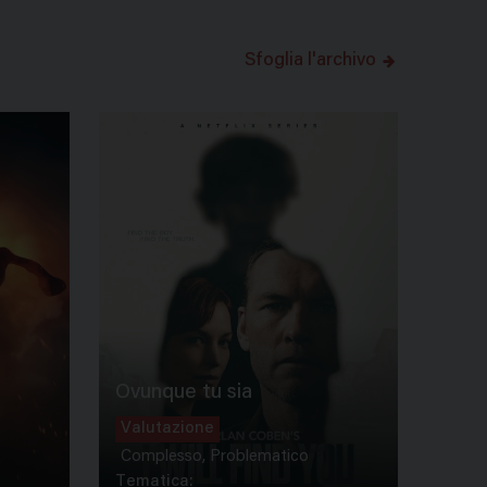
Sfoglia l'archivo
Ovunque tu sia
Valutazione
Complesso, Problematico
Tematica: