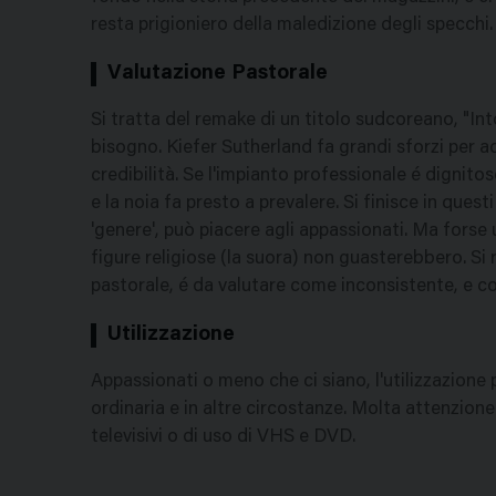
resta prigioniero della maledizione degli specchi.
Valutazione Pastorale
Si tratta del remake di un titolo sudcoreano, "Into
bisogno. Kiefer Sutherland fa grandi sforzi per 
credibilità. Se l'impianto professionale é dignitos
e la noia fa presto a prevalere. Si finisce in quest
'genere', può piacere agli appassionati. Ma forse 
figure religiose (la suora) non guasterebbero. Si r
pastorale, é da valutare come inconsistente, e 
Utilizzazione
Appassionati o meno che ci siano, l'utilizzazion
ordinaria e in altre circostanze. Molta attenzione 
televisivi o di uso di VHS e DVD.