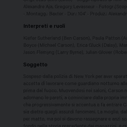
Orig.: Stati Uniti (2008) - Sogg.: ispirato al film
Alexandre Aja, Gregory Levasseur - Fotogr.(Scope
- Montagg.: Baxter - Dur.: 104' - Produz.: Alexan
Interpreti e ruoli
Kiefer Sutherland (Ben Carson), Paula Patton 
Boyce (Michael Carson), Erica Gluck (Daisy), Mar
Jason Flemyng (Larry Byrne), Julian Glover (Rober
Soggetto
Sospeso dalla polizia di New York per aver spara
accetta di lavorare come guardiano notturno all
prima dal fuoco. Muovendosi nei saloni, Carson n
adornano le pareti, a cominciare dalla propria imm
che progressivamente si accentua e fa entrare Ca
sia dietro quegli assurdi fenomeni. La moglie, dal
per matto, ma poi si devono rassegnare e anzi so
fondo nella storia precedente dei magazzini, e cr