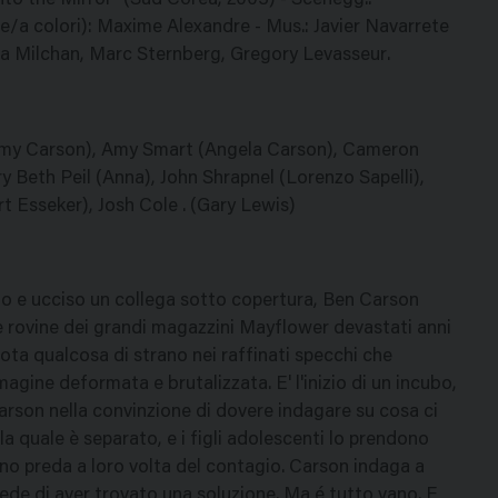
 "Into the Mirror" (Sud Corea, 2003) - Scenegg.:
/a colori): Maxime Alexandre - Mus.: Javier Navarrete
dra Milchan, Marc Sternberg, Gregory Levasseur.
(Amy Carson), Amy Smart (Angela Carson), Cameron
y Beth Peil (Anna), John Shrapnel (Lorenzo Sapelli),
t Esseker), Josh Cole . (Gary Lewis)
to e ucciso un collega sotto copertura, Ben Carson
e rovine dei grandi magazzini Mayflower devastati anni
ota qualcosa di strano nei raffinati specchi che
agine deformata e brutalizzata. E' l'inizio di un incubo,
rson nella convinzione di dovere indagare su cosa ci
la quale è separato, e i figli adolescenti lo prendono
no preda a loro volta del contagio. Carson indaga a
ede di aver trovato una soluzione. Ma é tutto vano. E