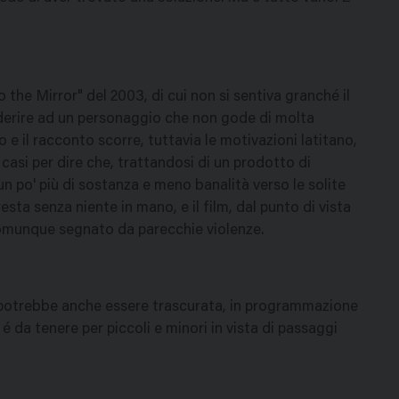
 the Mirror" del 2003, di cui non si sentiva granché il
aderire ad un personaggio che non gode di molta
o e il racconto scorre, tuttavia le motivazioni latitano,
i casi per dire che, trattandosi di un prodotto di
un po' più di sostanza e meno banalità verso le solite
esta senza niente in mano, e il film, dal punto di vista
comunque segnato da parecchie violenze.
e potrebbe anche essere trascurata, in programmazione
é da tenere per piccoli e minori in vista di passaggi