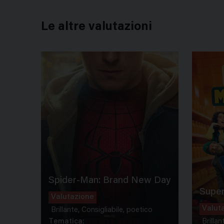
Le altre valutazioni
Spider-Man: Brand New Day
Super
Valutazione
Valut
Brillante, Consigliabile, poetico
Tematica:
Brillan