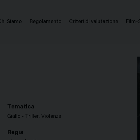
issione Nazionale Valutazione Film
Menu
Chi Siamo
Regolamento
Criteri di valutazione
Film-
di
navigazione
Tematica
Giallo - Triller, Violenza
Regia