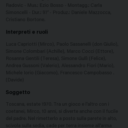
Radovic - Mus.: Ezio Bosso - Montagg.: Carla
Simoncelli - Dur.: 97' - Produz.: Daniele Mazzocca,
Cristiano Bortone.
Interpreti e ruoli
Luca Capriotti (Mirco), Paolo Sassanelli (don Giulio),
Simone Colombari (Achille), Marco Cocci (Ettore),
Rosanna Gentili (Teresa), Simone Gullì (Felice),
Andrea Gussoni (Valerio), Alessandro Fiori (Mario),
Michele Iorio (Giacomo), Francesco Campobasso .
(Davide)
Soggetto
Toscana, estate 1970. Tra un gioco e l'altro con i
coetanei, Mirco, 10 anni, si diverte anche con il fucile
del padre. Nel rimetterlo a posto sulla parete in alto,
scivola sulla sedia, cade per terra insieme all'arma