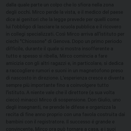
dalla quale parte un colpo che lo sfiora nella zona
degli occhi. Mirco perde la vista, e il medico del paese
dice ai genitori che la legge prevede per quelli come
lui l'obbligo di lasciare la scuola pubblica e il ricovero
in collegi specializzati. Così Mirco arriva all'istituto per
ciechi "Chiossone" di Genova. Dopo un primo periodo
difficile, durante il quale si mostra insofferente a
tutto e spesso si ribella, Mirco comincia a fare
amicizia con gli altri ragazzi e, in particolare, si dedica
a raccogliere rumori e suoni in un magnetofono preso
di nascosto in direzione. L'esperienza cresce e diventa
sempre più importante fino a coinvolgere tutto
l'istituto. A niente vale che il direttore (a sua volta
cieco) minacci Mirco di sospensione. Don Giulio, uno
degli insegnanti, ne prende le difese e organizza la
recita di fine anno proprio con una favola costruita dai
bambini con il registratore. Il successo é grande e
convincente. Mirco ora può tornare a casa, e i suoi