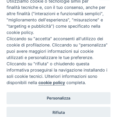
Utilizziamo cookie o tecnologie simili per
Complesso, Problematico
finalità tecniche e, con il tuo consenso, anche per
Tematica:
Amore-Sentimenti, Carcere...
altre finalità ("interazioni e funzionalità semplici",
"miglioramento dell'esperienza", "misurazione" e
"targeting e pubblicità") come specificato nella
cookie policy.
Cliccando su "accetta" acconsenti all'utilizzo dei
cookie di profilazione. Cliccando su "personalizza"
puoi avere maggiori informazioni sui cookie
utilizzati e personalizzare le tue preferenze.
Cliccando su "rifiuta" o chiudendo questa
Contatti & Info
informativa proseguirai la navigazione installando i
C.ne Aurelia, 50 – 00165 Roma
soli cookie tecnici. Ulteriori informazioni sono
Contatti
disponibili nella
cookie policy
completa.
Credits
Scrivi a: cnvf@chiesacattolica.it
Personalizza
Privacy Policy
Rifiuta