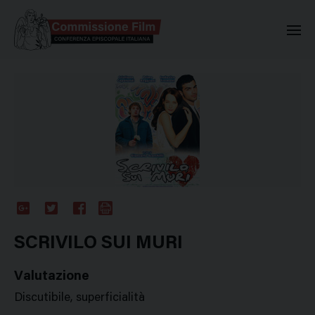
Commissione Nazionale Valuta
Google
Twitter
Facebook
Stampa
Plus
SCRIVILO SUI MURI
Valutazione
Discutibile, superficialità