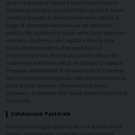
da lei. La gelosia si insinua a creare incertezza e a
mettere scompiglio nei progetti dei ragazzi. Il nuovo
obiettivo è quello di imbrattare un treno adibito a
luogo di campagna elettorale per un candidato
politico. Ma quella notte ad un certo punto qualcosa
va storto, il pullmino con i ragazzi si blocca sulle
rotaie, alcuni scendono, Alex resta ferito e
intenzionato a non allontanarsi, perchè deluso dal
tradimento dell'amico che gli ha soffiato la ragazza.
Pierpaolo allora decide di rimanere con lui. Entrambi
feriti e ricoverati in ospedale, nella stanza ricevono la
visita di Sole. Ora Alex, che ha capito il gesto
dell'amico, si convince che i due si amano e accetta la
situazione.
Valutazione Pastorale
Certe volte bisogna ripetersi. Non c'è dubbio che le
cornici, gli argomenti, i toni che questo copione