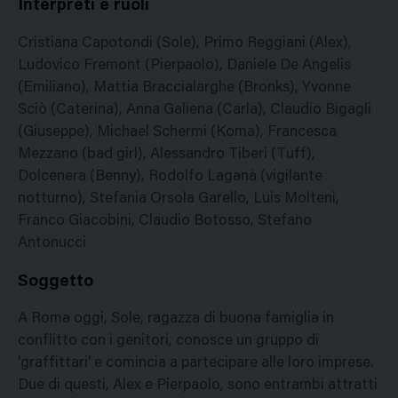
Interpreti e ruoli
Cristiana Capotondi (Sole), Primo Reggiani (Alex),
Ludovico Fremont (Pierpaolo), Daniele De Angelis
(Emiliano), Mattia Braccialarghe (Bronks), Yvonne
Sciò (Caterina), Anna Galiena (Carla), Claudio Bigagli
(Giuseppe), Michael Schermi (Koma), Francesca
Mezzano (bad girl), Alessandro Tiberi (Tuff),
Dolcenera (Benny), Rodolfo Laganà (vigilante
notturno), Stefania Orsola Garello, Luis Molteni,
Franco Giacobini, Claudio Botosso, Stefano
Antonucci
Soggetto
A Roma oggi, Sole, ragazza di buona famiglia in
conflitto con i genitori, conosce un gruppo di
'graffittari' e comincia a partecipare alle loro imprese.
Due di questi, Alex e Pierpaolo, sono entrambi attratti