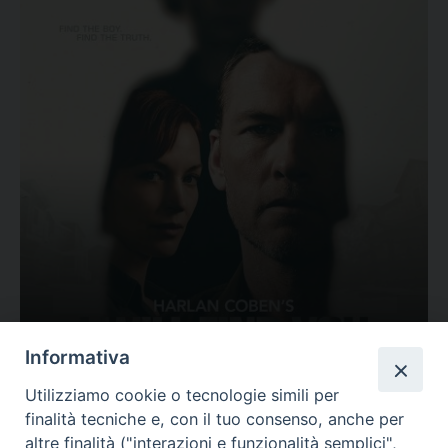
Ovunque tu sia
Informativa
Valutazione
Utilizziamo cookie o tecnologie simili per
Complesso, Problematico
finalità tecniche e, con il tuo consenso, anche per
Tematica:
Amore-Sentimenti, Carcere...
altre finalità ("interazioni e funzionalità semplici",