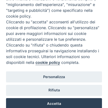
"miglioramento dell'esperienza", "misurazione" e
"targeting e pubblicità") come specificato nella
cookie policy.
Cliccando su "accetta" acconsenti all'utilizzo dei
cookie di profilazione. Cliccando su "personalizza"
puoi avere maggiori informazioni sui cookie
utilizzati e personalizzare le tue preferenze.
Cliccando su "rifiuta" o chiudendo questa
Contatti & Info
informativa proseguirai la navigazione installando i
C.ne Aurelia, 50 – 00165 Roma
soli cookie tecnici. Ulteriori informazioni sono
Contatti
disponibili nella
cookie policy
completa.
Credits
Scrivi a: cnvf@chiesacattolica.it
Personalizza
Privacy Policy
Rifiuta
Accetta
Ricerca Film - SerieTV