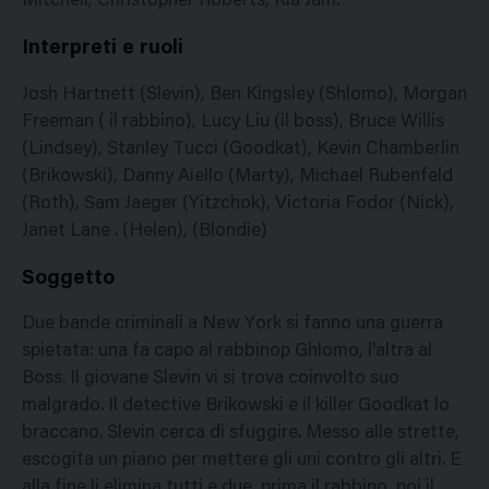
Mitchell, Christopher Roberts, Kia Jam.
Interpreti e ruoli
Josh Hartnett (Slevin), Ben Kingsley (Shlomo), Morgan
Freeman ( il rabbino), Lucy Liu (il boss), Bruce Willis
(Lindsey), Stanley Tucci (Goodkat), Kevin Chamberlin
(Brikowski), Danny Aiello (Marty), Michael Rubenfeld
(Roth), Sam Jaeger (Yitzchok), Victoria Fodor (Nick),
Janet Lane . (Helen), (Blondie)
Soggetto
Due bande criminali a New York si fanno una guerra
spietata: una fa capo al rabbinop Ghlomo, l'altra al
Boss. Il giovane Slevin vi si trova coinvolto suo
malgrado. Il detective Brikowski e il killer Goodkat lo
braccano. Slevin cerca di sfuggire. Messo alle strette,
escogita un piano per mettere gli uni contro gli altri. E
alla fine li elimina tutti e due, prima il rabbino, poi il