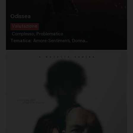
Odissea
Valutazione
Complesso, Problematico
Tematica:
Amore-Sentimenti, Donna...