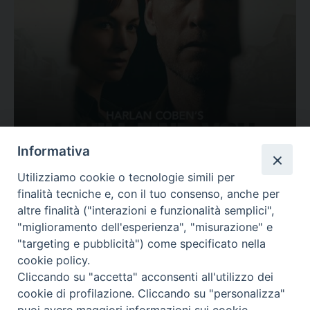
Ovunque tu sia
Informativa
Valutazione
Utilizziamo cookie o tecnologie simili per
Complesso, Problematico
finalità tecniche e, con il tuo consenso, anche per
Tematica:
Amore-Sentimenti, Carcere...
altre finalità ("interazioni e funzionalità semplici",
"miglioramento dell'esperienza", "misurazione" e
"targeting e pubblicità") come specificato nella
cookie policy.
Cliccando su "accetta" acconsenti all'utilizzo dei
cookie di profilazione. Cliccando su "personalizza"
puoi avere maggiori informazioni sui cookie