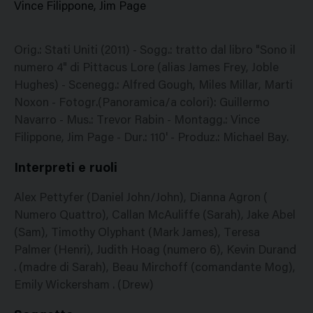
Vince Filippone, Jim Page
Orig.: Stati Uniti (2011) - Sogg.: tratto dal libro "Sono il
numero 4" di Pittacus Lore (alias James Frey, Joble
Hughes) - Scenegg.: Alfred Gough, Miles Millar, Marti
Noxon - Fotogr.(Panoramica/a colori): Guillermo
Navarro - Mus.: Trevor Rabin - Montagg.: Vince
Filippone, Jim Page - Dur.: 110' - Produz.: Michael Bay.
Interpreti e ruoli
Alex Pettyfer (Daniel John/John), Dianna Agron (
Numero Quattro), Callan McAuliffe (Sarah), Jake Abel
(Sam), Timothy Olyphant (Mark James), Teresa
Palmer (Henri), Judith Hoag (numero 6), Kevin Durand
. (madre di Sarah), Beau Mirchoff (comandante Mog),
Emily Wickersham . (Drew)