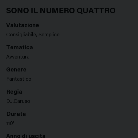
Google
Twitter
Facebook
Stampa
Plus
SONO IL NUMERO QUATTRO
Valutazione
Consigliabile, Semplice
Tematica
Avventura
Genere
Fantastico
Regia
D.J.Caruso
Durata
110'
Anno di uscita