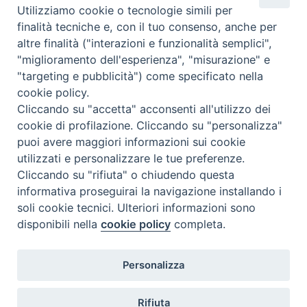
Utilizziamo cookie o tecnologie simili per
Complesso, Problematico
finalità tecniche e, con il tuo consenso, anche per
Tematica:
Amore-Sentimenti, Carcere...
altre finalità ("interazioni e funzionalità semplici",
"miglioramento dell'esperienza", "misurazione" e
"targeting e pubblicità") come specificato nella
cookie policy.
Cliccando su "accetta" acconsenti all'utilizzo dei
cookie di profilazione. Cliccando su "personalizza"
puoi avere maggiori informazioni sui cookie
utilizzati e personalizzare le tue preferenze.
Cliccando su "rifiuta" o chiudendo questa
Contatti & Info
informativa proseguirai la navigazione installando i
C.ne Aurelia, 50 – 00165 Roma
soli cookie tecnici. Ulteriori informazioni sono
disponibili nella
cookie policy
completa.
Contatti
Credits
Scrivi a: cnvf@chiesacattolica.it
Personalizza
Privacy Policy
Rifiuta