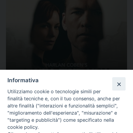
Ovunque tu sia
Informativa
Valutazione
Utilizziamo cookie o tecnologie simili per
Complesso, Problematico
finalità tecniche e, con il tuo consenso, anche per
Tematica:
Amore-Sentimenti, Carcere...
altre finalità ("interazioni e funzionalità semplici",
"miglioramento dell'esperienza", "misurazione" e
"targeting e pubblicità") come specificato nella
cookie policy.