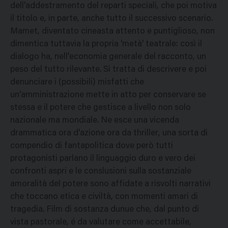
dell'addestramento del reparti speciali, che poi motiva
il titolo e, in parte, anche tutto il successivo scenario.
Mamet, diventato cineasta attento e puntiglioso, non
dimentica tuttavia la propria 'metà' teatrale: così il
dialogo ha, nell'economia generale del racconto, un
peso del tutto rilevante. Si tratta di descrivere e poi
denunciare i (possibili) misfatti che
un'amministrazione mette in atto per conservare se
stessa e il potere che gestisce a livello non solo
nazionale ma mondiale. Ne esce una vicenda
drammatica ora d'azione ora da thriller, una sorta di
compendio di fantapolitica dove però tutti
protagonisti parlano il linguaggio duro e vero dei
confronti aspri e le conslusioni sulla sostanziale
amoralità del potere sono affidate a risvolti narrativi
che toccano etica e civiltà, con momenti amari di
tragedia. Film di sostanza dunue che, dal punto di
vista pastorale, é da valutare come accettabile,