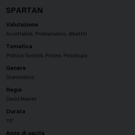
Google
Twitter
Facebook
Stampa
Plus
SPARTAN
Valutazione
Accettabile, Problematico, dibattiti
Tematica
Politica-Società, Potere, Psicologia
Genere
Drammatico
Regia
David Mamet
Durata
110'
Anno di uscita