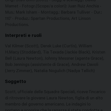
Orig.: Stati Uniti (2003) - Sogg. e scenegg.: David
Mamet - Fotogr.(Scope/a colori): Juan Ruiz Anchia -
Mus.: Mark Isham - Montagg.: Barbara Tulliver - Dur.:
110' - Produz.: Spartan Productions, Art Linson
Productions.
Interpreti e ruoli
Val Kilmer (Scott), Derek Luke (Curtis), William
H.Macy (Stoddard), Tia Texada (Jackie Black), Kristen
Bell (Laura Newton), Johnny Messner (agente Grace),
Bob Jennings (assistente di Grace), Andrew Davoli
(Jerry Zimmer), Natalia Nogulich (Nadya Tellich)
Soggetto
Scott, ufficiale delle Squadre Speciali, riceve l'incarico
di ritrovare la giovane Laura Newton, figlia di un alto
membro del governo americano. Le indagini lo
portano a scoprire che la ragazza é stata condotta a