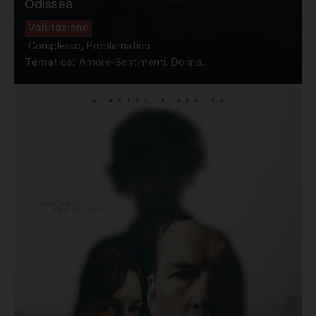
Odissea
Valutazione
Complesso, Problematico
Tematica:
Amore-Sentimenti, Donna...