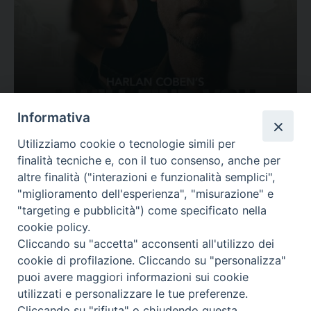
Ovunque tu sia
Informativa
Valutazione
Utilizziamo cookie o tecnologie simili per
Complesso, Problematico
finalità tecniche e, con il tuo consenso, anche per
Tematica:
Amore-Sentimenti, Carcere...
altre finalità ("interazioni e funzionalità semplici",
"miglioramento dell'esperienza", "misurazione" e
"targeting e pubblicità") come specificato nella
cookie policy.
Cliccando su "accetta" acconsenti all'utilizzo dei
cookie di profilazione. Cliccando su "personalizza"
puoi avere maggiori informazioni sui cookie
utilizzati e personalizzare le tue preferenze.
Cliccando su "rifiuta" o chiudendo questa