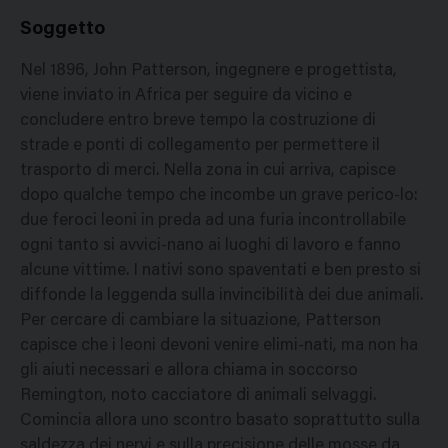
Soggetto
Nel 1896, John Patterson, ingegnere e progettista,
viene inviato in Africa per seguire da vicino e
concludere entro breve tempo la costruzione di
strade e ponti di collegamento per permettere il
trasporto di merci. Nella zona in cui arriva, capisce
dopo qualche tempo che incombe un grave perico-lo:
due feroci leoni in preda ad una furia incontrollabile
ogni tanto si avvici-nano ai luoghi di lavoro e fanno
alcune vittime. I nativi sono spaventati e ben presto si
diffonde la leggenda sulla invincibilità dei due animali.
Per cercare di cambiare la situazione, Patterson
capisce che i leoni devoni venire elimi-nati, ma non ha
gli aiuti necessari e allora chiama in soccorso
Remington, noto cacciatore di animali selvaggi.
Comincia allora uno scontro basato soprattutto sulla
saldezza dei nervi e sulla precisione delle mosse da