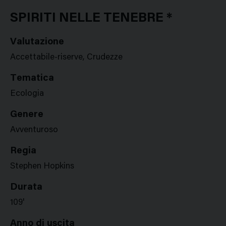
Google
Twitter
Facebook
Stampa
Plus
SPIRITI NELLE TENEBRE *
Valutazione
Accettabile-riserve, Crudezze
Tematica
Ecologia
Genere
Avventuroso
Regia
Stephen Hopkins
Durata
109'
Anno di uscita