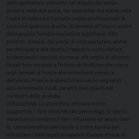
dello spettatore coinvolto nel viaggio del prota-
gonista, nelle sue paure, nei suoi dubbi ma anche nella
voglia di realizzare il proprio sogno professionale di
costruire qualcosa di utile, di pensare al futu-ro anche
della propria famiglia lasciata in Inghilterra. Film
positivo, dunque, dal punto di vista pastorale, anche
perché riporta alla ribalta il rapporto uomo-natura,
evidenziando i pericoli connessi alla voglia di alterare
l'equili-brio naturale e l'istinto di ribellione che nasce
negli animali di fronte alle incombenti minacce
dell'uomo. Proprio in quest'ottica vanno segnalati
alcu-ni momenti crudi, peraltro ben inseriti nel
contesto della vicenda.
Utilizzazione: Le atmosfere africane molto
suggestive, i forti caratteri dei personaggi, lo spirito
avventuroso rendono il film utilizzabile ad ampio livel-
lo, come semplice spettacolo o come spunto per
affrontare i temi legati ai rapporti Europa-Africa, al