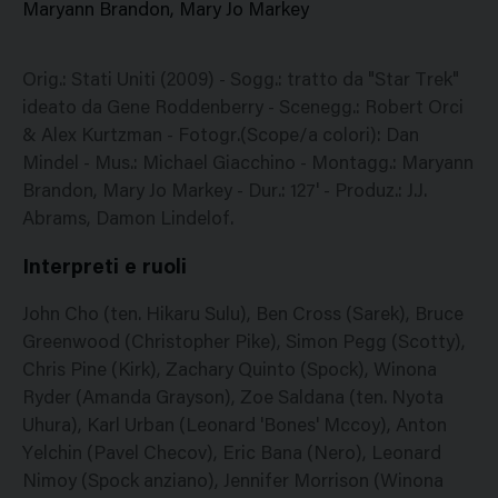
Maryann Brandon, Mary Jo Markey
Orig.: Stati Uniti (2009) - Sogg.: tratto da "Star Trek"
ideato da Gene Roddenberry - Scenegg.: Robert Orci
& Alex Kurtzman - Fotogr.(Scope/a colori): Dan
Mindel - Mus.: Michael Giacchino - Montagg.: Maryann
Brandon, Mary Jo Markey - Dur.: 127' - Produz.: J.J.
Abrams, Damon Lindelof.
Interpreti e ruoli
John Cho (ten. Hikaru Sulu), Ben Cross (Sarek), Bruce
Greenwood (Christopher Pike), Simon Pegg (Scotty),
Chris Pine (Kirk), Zachary Quinto (Spock), Winona
Ryder (Amanda Grayson), Zoe Saldana (ten. Nyota
Uhura), Karl Urban (Leonard 'Bones' Mccoy), Anton
Yelchin (Pavel Checov), Eric Bana (Nero), Leonard
Nimoy (Spock anziano), Jennifer Morrison (Winona