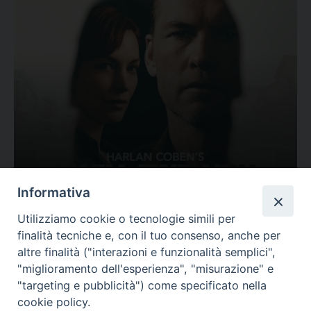
Ovunque tu sia
Informativa
Valutazione
Utilizziamo cookie o tecnologie simili per
Complesso, Problematico
finalità tecniche e, con il tuo consenso, anche per
Tematica:
Amore-Sentimenti, Carcere...
altre finalità ("interazioni e funzionalità semplici",
"miglioramento dell'esperienza", "misurazione" e
"targeting e pubblicità") come specificato nella
cookie policy.