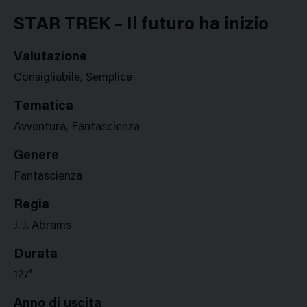
Google
Twitter
Facebook
Stampa
Plus
STAR TREK – Il futuro ha inizio
Valutazione
Consigliabile, Semplice
Tematica
Avventura, Fantascienza
Genere
Fantascienza
Regia
J. J. Abrams
Durata
127'
Anno di uscita