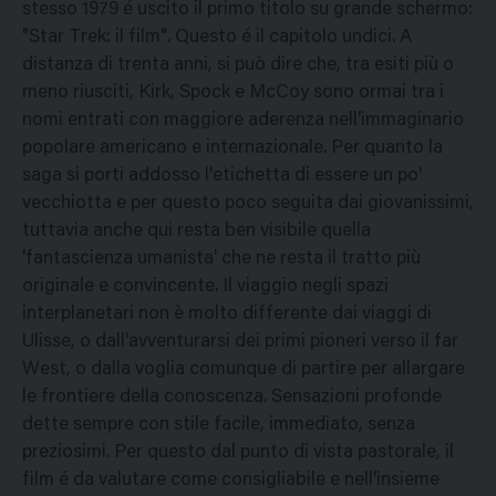
stesso 1979 é uscito il primo titolo su grande schermo:
"Star Trek: il film". Questo é il capitolo undici. A
distanza di trenta anni, si può dire che, tra esiti più o
meno riusciti, Kirk, Spock e McCoy sono ormai tra i
nomi entrati con maggiore aderenza nell'immaginario
popolare americano e internazionale. Per quanto la
saga si porti addosso l'etichetta di essere un po'
vecchiotta e per questo poco seguita dai giovanissimi,
tuttavia anche qui resta ben visibile quella
'fantascienza umanista' che ne resta il tratto più
originale e convincente. Il viaggio negli spazi
interplanetari non è molto differente dai viaggi di
Ulisse, o dall'avventurarsi dei primi pioneri verso il far
West, o dalla voglia comunque di partire per allargare
le frontiere della conoscenza. Sensazioni profonde
dette sempre con stile facile, immediato, senza
preziosimi. Per questo dal punto di vista pastorale, il
film é da valutare come consigliabile e nell'insieme