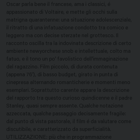
Oscar parla bene il francese, ama i classici, é
appassionato di Voltaire, e mette gli occhi sulla
matrigna quarantenne: una situazione adolescenziale,
il ritratto di una infatuazione condotto tra comico e
leggero ma con decise sterzate nel grottesco. Il
racconto oscilla tra la indovinata descrizione di certo
ambiente newyorchese snob e intellettuale, colto ma
fatuo, e il tono un po' favolistico dell'immaginazione
del ragazzino. Film piccolo, di durata contenuta
(appena 76'), di basso budget, girato in punta di
cinepresa alternando romanticherie e momenti meno
esemplari. Soprattutto carente appare la descrizione
del rapporto tra questo curioso quindicenne e il padre
Stanley, quasi sempre assente. Qualche notazione
azzeccata, qualche passaggio decisamente fragile:
dal punto di vista pastorale, il film é da valutare come
discutibile, e caratterizzato da superficialità.
UTILIZZAZIONE: più che in programmazione