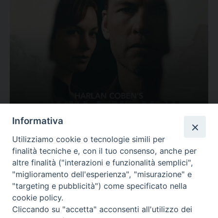
Ovunque tu sia
Informativa
Valutazione
Utilizziamo cookie o tecnologie simili per
Complesso, Problematico
finalità tecniche e, con il tuo consenso, anche per
Tematica:
Amore-Sentimenti, Carcere...
altre finalità ("interazioni e funzionalità semplici",
"miglioramento dell'esperienza", "misurazione" e
"targeting e pubblicità") come specificato nella
cookie policy.
Cliccando su "accetta" acconsenti all'utilizzo dei