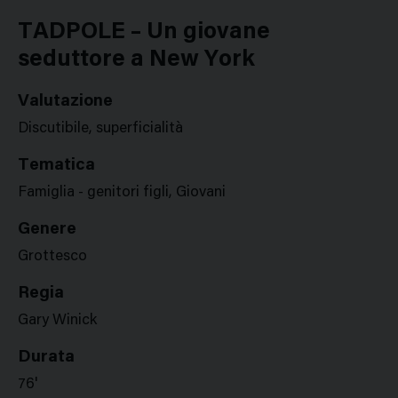
Google
Twitter
Facebook
Stampa
Plus
TADPOLE – Un giovane
seduttore a New York
Valutazione
Discutibile, superficialità
Tematica
Famiglia - genitori figli, Giovani
Genere
Grottesco
Regia
Gary Winick
Durata
76'