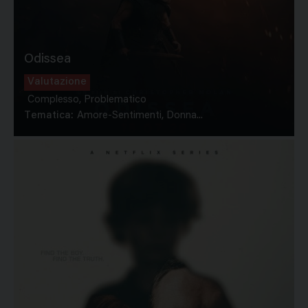
Odissea
Valutazione
Complesso, Problematico
Tematica:
Amore-Sentimenti, Donna...