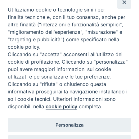
Valutazione
Utilizziamo cookie o tecnologie simili per
Complesso, Problematico
finalità tecniche e, con il tuo consenso, anche per
Tematica:
Amore-Sentimenti, Carcere...
altre finalità ("interazioni e funzionalità semplici",
"miglioramento dell'esperienza", "misurazione" e
"targeting e pubblicità") come specificato nella
cookie policy.
Cliccando su "accetta" acconsenti all'utilizzo dei
cookie di profilazione. Cliccando su "personalizza"
puoi avere maggiori informazioni sui cookie
utilizzati e personalizzare le tue preferenze.
Cliccando su "rifiuta" o chiudendo questa
Contatti & Info
informativa proseguirai la navigazione installando i
C.ne Aurelia, 50 – 00165 Roma
soli cookie tecnici. Ulteriori informazioni sono
Contatti
disponibili nella
cookie policy
completa.
Credits
Scrivi a: cnvf@chiesacattolica.it
Personalizza
Privacy Policy