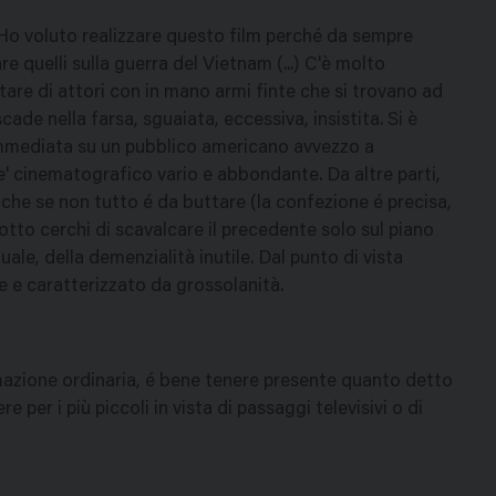
 "Ho voluto realizzare questo film perché da sempre
re quelli sulla guerra del Vietnam (...) C'è molto
are di attori con in mano armi finte che si trovano ad
cade nella farsa, sguaiata, eccessiva, insistita. Si è
immediata su un pubblico americano avvezzo a
ne' cinematografico vario e abbondante. Da altre parti,
nche se non tutto é da buttare (la confezione é precisa,
dotto cerchi di scavalcare il precedente solo sul piano
ale, della demenzialità inutile. Dal punto di vista
e e caratterizzato da grossolanità.
mmazione ordinaria, é bene tenere presente quanto detto
 per i più piccoli in vista di passaggi televisivi o di