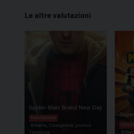
Le altre valutazioni
Spider-Man: Brand New Day
Super
Valutazione
Valut
Brillante, Consigliabile, poetico
Tematica:
Brillan