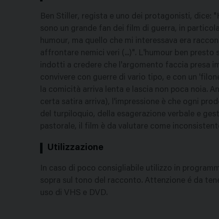
Ben Stiller, regista e uno dei protagonisti, dice:
sono un grande fan dei film di guerra, in particola
humour, ma quello che mi interessava era raccont
affrontare nemici veri (...)". L'humour ben presto s
indotti a credere che l'argomento faccia presa 
convivere con guerre di vario tipo, e con un 'filo
la comicità arriva lenta e lascia non poca noia. A
certa satira arriva), l'impressione è che ogni pro
del turpiloquio, della esagerazione verbale e gestu
pastorale, il film è da valutare come inconsistent
Utilizzazione
In caso di poco consigliabile utilizzo in progra
sopra sul tono del racconto. Attenzione é da tenere
uso di VHS e DVD.