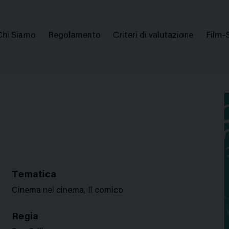
issione Nazionale Valutazione Film
Menu
Chi Siamo
Regolamento
Criteri di valutazione
Film-
di
navigazione
Tematica
Cinema nel cinema, Il comico
Regia