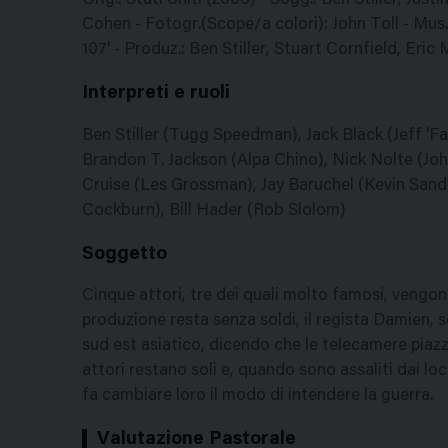
Orig.: Stati Uniti (2008) - Sogg.: Ben Stiller, Jus
Cohen - Fotogr.(Scope/a colori): John Toll - Mus
107' - Produz.: Ben Stiller, Stuart Cornfield, Eric
Interpreti e ruoli
Ben Stiller (Tugg Speedman), Jack Black (Jeff 'Fa
Brandon T. Jackson (Alpa Chino), Nick Nolte (
Cruise (Les Grossman), Jay Baruchel (Kevin Sa
Cockburn), Bill Hader (Rob Slolom)
Soggetto
Cinque attori, tre dei quali molto famosi, vengon
produzione resta senza soldi, il regista Damien, s
sud est asiatico, dicendo che le telecamere piaz
attori restano soli e, quando sono assaliti dai lo
fa cambiare loro il modo di intendere la guerra.
Valutazione Pastorale