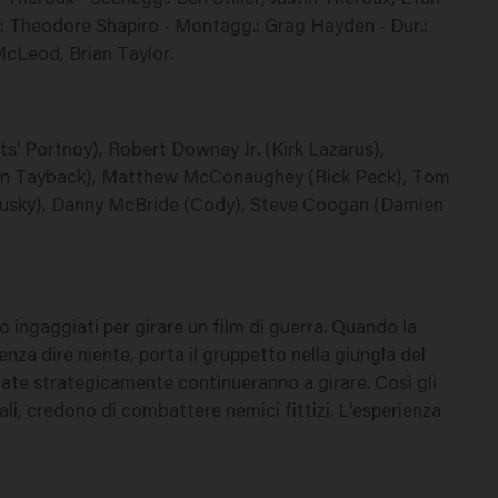
tin Theroux - Scenegg.: Ben Stiller, Justin Theroux, Etan
.: Theodore Shapiro - Montagg.: Grag Hayden - Dur.:
 McLeod, Brian Taylor.
ts' Portnoy), Robert Downey Jr. (Kirk Lazarus),
John Tayback), Matthew McConaughey (Rick Peck), Tom
ndusky), Danny McBride (Cody), Steve Coogan (Damien
o ingaggiati per girare un film di guerra. Quando la
enza dire niente, porta il gruppetto nella giungla del
zate strategicamente continueranno a girare. Così gli
cali, credono di combattere nemici fittizi. L'esperienza