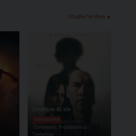
Sfoglia l'archivo
Ovunque tu sia
Valutazione
Complesso, Problematico
Tematica: