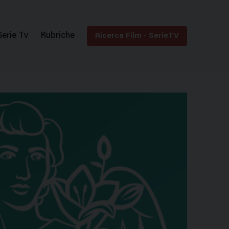
Serie Tv
Rubriche
Ricerca Film - SerieTV