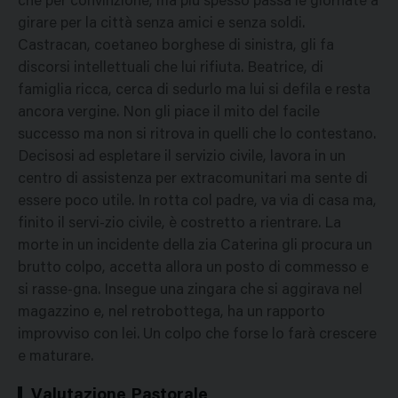
che per convinzione, ma più spesso passa le giornate a
girare per la città senza amici e senza soldi.
Castracan, coetaneo borghese di sinistra, gli fa
discorsi intellettuali che lui rifiuta. Beatrice, di
famiglia ricca, cerca di sedurlo ma lui si defila e resta
ancora vergine. Non gli piace il mito del facile
successo ma non si ritrova in quelli che lo contestano.
Decisosi ad espletare il servizio civile, lavora in un
centro di assistenza per extracomunitari ma sente di
essere poco utile. In rotta col padre, va via di casa ma,
finito il servi-zio civile, è costretto a rientrare. La
morte in un incidente della zia Caterina gli procura un
brutto colpo, accetta allora un posto di commesso e
si rasse-gna. Insegue una zingara che si aggirava nel
magazzino e, nel retrobottega, ha un rapporto
improvviso con lei. Un colpo che forse lo farà crescere
e maturare.
Valutazione Pastorale