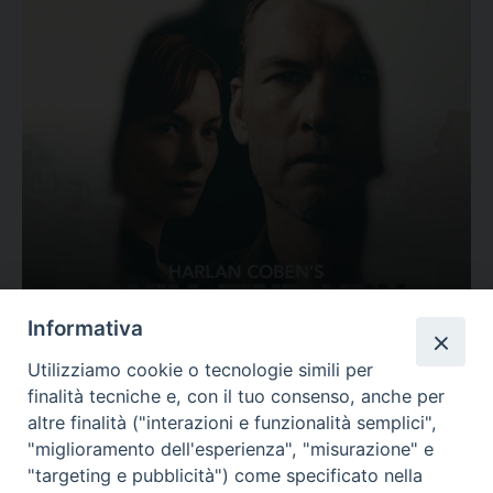
Ovunque tu sia
Informativa
Valutazione
Utilizziamo cookie o tecnologie simili per
Complesso, Problematico
finalità tecniche e, con il tuo consenso, anche per
Tematica:
Amore-Sentimenti, Carcere...
altre finalità ("interazioni e funzionalità semplici",
"miglioramento dell'esperienza", "misurazione" e
"targeting e pubblicità") come specificato nella