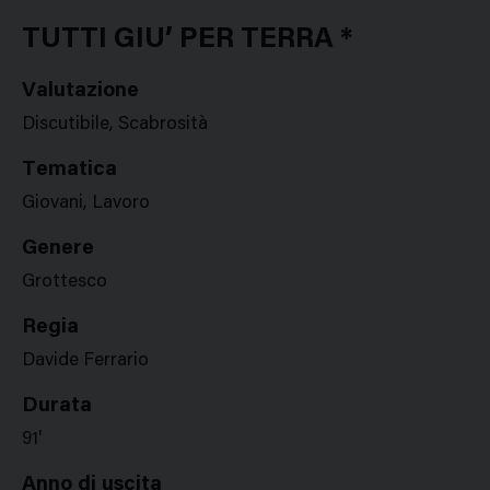
Google
Twitter
Facebook
Stampa
Plus
TUTTI GIU’ PER TERRA *
Valutazione
Discutibile, Scabrosità
Tematica
Giovani, Lavoro
Genere
Grottesco
Regia
Davide Ferrario
Durata
91'
Anno di uscita