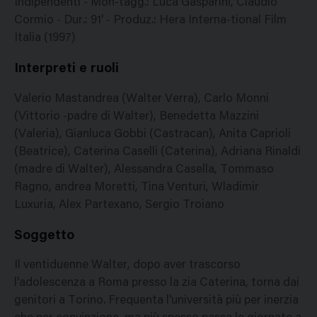
Indipendenti - Mon-tagg.: Luca Gasparini, Claudio
Cormio - Dur.: 91' - Produz.: Hera Interna-tional Film
Italia (1997)
Interpreti e ruoli
Valerio Mastandrea (Walter Verra), Carlo Monni
(Vittorio -padre di Walter), Benedetta Mazzini
(Valeria), Gianluca Gobbi (Castracan), Anita Caprioli
(Beatrice), Caterina Caselli (Caterina), Adriana Rinaldi
(madre di Walter), Alessandra Casella, Tommaso
Ragno, andrea Moretti, Tina Venturi, Wladimir
Luxuria, Alex Partexano, Sergio Troiano
Soggetto
Il ventiduenne Walter, dopo aver trascorso
l'adolescenza a Roma presso la zia Caterina, torna dai
genitori a Torino. Frequenta l'università più per inerzia