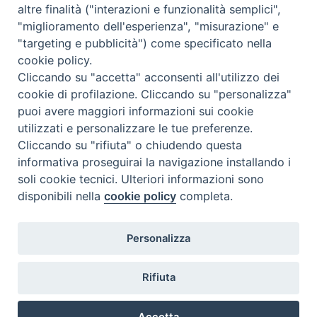
altre finalità ("interazioni e funzionalità semplici",
"miglioramento dell'esperienza", "misurazione" e
"targeting e pubblicità") come specificato nella
cookie policy.
Cliccando su "accetta" acconsenti all'utilizzo dei
cookie di profilazione. Cliccando su "personalizza"
puoi avere maggiori informazioni sui cookie
utilizzati e personalizzare le tue preferenze.
Cliccando su "rifiuta" o chiudendo questa
Contatti & Info
informativa proseguirai la navigazione installando i
C.ne Aurelia, 50 – 00165 Roma
soli cookie tecnici. Ulteriori informazioni sono
disponibili nella
cookie policy
completa.
Contatti
Credits
Scrivi a: cnvf@chiesacattolica.it
Personalizza
Privacy Policy
Rifiuta