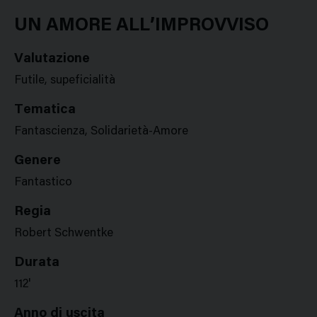
Google
Twitter
Facebook
Stampa
Plus
UN AMORE ALL’IMPROVVISO
Valutazione
Futile, supeficialità
Tematica
Fantascienza, Solidarietà-Amore
Genere
Fantastico
Regia
Robert Schwentke
Durata
112'
Anno di uscita