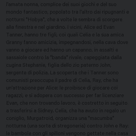
l'amata nonna, complice dei suoi giochi e del suo
mondo fantastico, popolato tra l'altro dai ripugnanti e
notturni "Hobya", che a volte le sembra di scorgere
alla finestra e nel giardino. I vicini, Alice ed Evan
Tanner, hanno tre figli, coi quali Celia e la sua amica
Granny fanno amicizia, impegnandosi, nella cava dove
vanno a giocare ed hanno un capanno, in assalti e
sassaiole contro la "banda" rivale, capeggiata dalla
cugina Stephanie, figlia dello zio paterno John,
sergente di polizia. La scoperta che i Tanner sono
comunisti preoccupa il padre di Celia, Ray, che ha
un'attrazione per Alice: le proibisce di giocare coi
ragazzi, e si adopera con successo per far licenziare
Evan, che non trovando lavoro, è costretto in seguito
a trasferirsi a Sidney. Celia, che ha avuto in regalo un
coniglio, Murgatroid, organizza una "macumba"
notturna (una sorta di stregoneria) contro John e Ray:
le bambole con gli spilloni vengono gettate nella casa