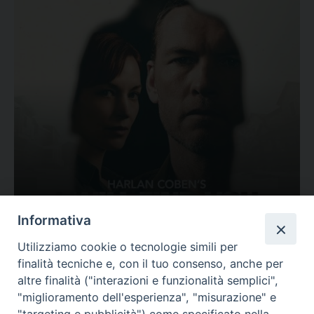
Ovunque tu sia
Informativa
Valutazione
Utilizziamo cookie o tecnologie simili per
Complesso, Problematico
finalità tecniche e, con il tuo consenso, anche per
Tematica:
Amore-Sentimenti, Carcere...
altre finalità ("interazioni e funzionalità semplici",
"miglioramento dell'esperienza", "misurazione" e
"targeting e pubblicità") come specificato nella