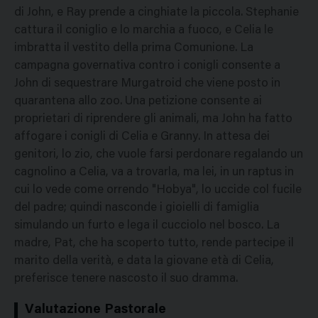
di John, e Ray prende a cinghiate la piccola. Stephanie
cattura il coniglio e lo marchia a fuoco, e Celia le
imbratta il vestito della prima Comunione. La
campagna governativa contro i conigli consente a
John di sequestrare Murgatroid che viene posto in
quarantena allo zoo. Una petizione consente ai
proprietari di riprendere gli animali, ma John ha fatto
affogare i conigli di Celia e Granny. In attesa dei
genitori, lo zio, che vuole farsi perdonare regalando un
cagnolino a Celia, va a trovarla, ma lei, in un raptus in
cui lo vede come orrendo "Hobya", lo uccide col fucile
del padre; quindi nasconde i gioielli di famiglia
simulando un furto e lega il cucciolo nel bosco. La
madre, Pat, che ha scoperto tutto, rende partecipe il
marito della verità, e data la giovane età di Celia,
preferisce tenere nascosto il suo dramma.
Valutazione Pastorale