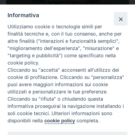
Ovunque tu sia
Informativa
Valutazione
Utilizziamo cookie o tecnologie simili per
Complesso, Problematico
finalità tecniche e, con il tuo consenso, anche per
Tematica:
Amore-Sentimenti, Carcere...
altre finalità ("interazioni e funzionalità semplici",
"miglioramento dell'esperienza", "misurazione" e
"targeting e pubblicità") come specificato nella
cookie policy.
Cliccando su "accetta" acconsenti all'utilizzo dei
cookie di profilazione. Cliccando su "personalizza"
puoi avere maggiori informazioni sui cookie
utilizzati e personalizzare le tue preferenze.
Cliccando su "rifiuta" o chiudendo questa
Contatti & Info
informativa proseguirai la navigazione installando i
C.ne Aurelia, 50 – 00165 Roma
soli cookie tecnici. Ulteriori informazioni sono
Contatti
disponibili nella
cookie policy
completa.
Credits