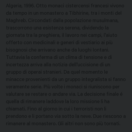
Algeria, 1996. Otto monaci cistercensi francesi vivono
da tempo in un monastero a Tibhirine, tra i monti del
Maghreb. Circondati dalla popolazione musulmana,
trascorrono una esistenza serena, dividendo la
giornata tra la preghiera, il lavoro nei campi, l'aiuto
offerto con medicinali e generi di vestiario ai più
bisognosi che arrivano anche da luoghi lontani.
Tuttavia la conferma di un clima di tensione e di
incertezza arriva alla notizia dell'uccisione di un
gruppo di operai stranieri. Da quel momento le
minacce provenienti da un gruppo integralista si fanno
veramente serie. Più volte i monaci si riuniscono per
valutare se restare o andare via. La decisione finale é
quella di rimanere laddove la loro missione li ha
chiamati. Fino al giorno in cui i terroristi non li
prendono e li portano via sotto la neve. Due riescono a
rimanere al monastero. Gli altri non sono più tornati.