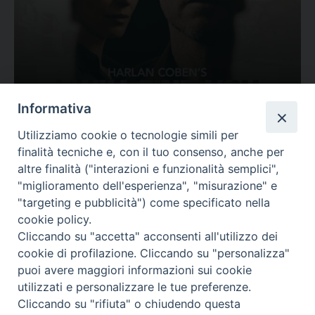
Ovunque tu sia
Informativa
Valutazione
Utilizziamo cookie o tecnologie simili per
Complesso, Problematico
finalità tecniche e, con il tuo consenso, anche per
Tematica:
Amore-Sentimenti, Carcere...
altre finalità ("interazioni e funzionalità semplici",
"miglioramento dell'esperienza", "misurazione" e
"targeting e pubblicità") come specificato nella
cookie policy.
Cliccando su "accetta" acconsenti all'utilizzo dei
cookie di profilazione. Cliccando su "personalizza"
puoi avere maggiori informazioni sui cookie
utilizzati e personalizzare le tue preferenze.
Cliccando su "rifiuta" o chiudendo questa
Contatti & Info