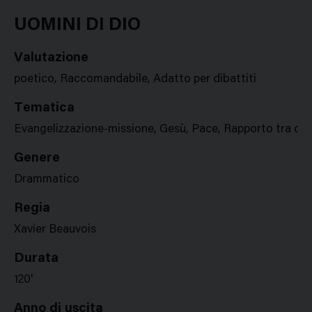
Google
Twitter
Facebook
Stampa
Plus
UOMINI DI DIO
Valutazione
poetico, Raccomandabile, Adatto per dibattiti
Tematica
Evangelizzazione-missione, Gesù, Pace, Rapporto tra cul
Genere
Drammatico
Regia
Xavier Beauvois
Durata
120'
Anno di uscita