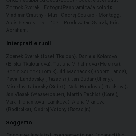
Orig.: Repubblica Ceca (2008) - Sogg. e scenegg.:
Zdenek Sverak - Fotogr.(Panoramica/a colori):
Vladimir Smutny - Mus.: Ondrej Soukup - Montagg.:
Alois Fisarek - Dur.: 103' - Produz.: Jan Sverak, Eric
Abraham.
Interpreti e ruoli
Zdenek Sverak (Josef Tkaloun), Daniela Kolarova
(Eliska Tkalounova), Tatiana Vilhelmova (Helenka),
Robin Soudek (Tomik), Jiri Machacek (Robert Landa),
Pavel Landovsky (Rezac sr.), Jan Budar (Ulisny),
Miroslav Taborsky (Subrt), Nela Boudova (Ptackova),
Jan Vlasak (Wasserbauer), Martin Pechlat (Karel),
Vera Tichankova (Lamkova), Alena Vranova
(Reditelka), Ondrej Vetchy (Rezac jr.)
Soggetto
Dopo aver lasciato l'insegnamento per l'incapacità di