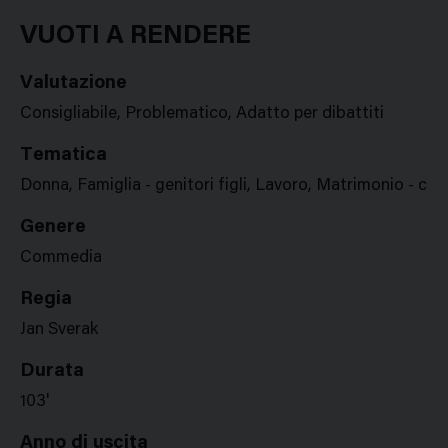
Google
Twitter
Facebook
Stampa
Plus
VUOTI A RENDERE
Valutazione
Consigliabile, Problematico, Adatto per dibattiti
Tematica
Donna, Famiglia - genitori figli, Lavoro, Matrimonio - cop
Genere
Commedia
Regia
Jan Sverak
Durata
103'
Anno di uscita