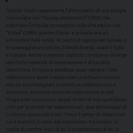
Questo titolo rappresenta l'ultima parte di una trilogia
cominciata con "Scuola elementare" (1992) che
esplorava l'infanzia; proseguita nella vita adulta con
"Kolya" (1996), premio Oscar; e arrivata ora ad
affrontare l'età senile. Al centro il regista Jan Sverak, e
lo sceneggiatore/attore Zdenek Svarak, ossia il figlio
e il padre. Anche in questo capitolo conclusivo emerge
una forte capacità di osservazione e di lucidità
descrittiva. Il copione predilige quasi sempre i toni
malinconici e quasi crepuscolari, e tuttavia rinuncia
mai ad accompagnarli a cornici un realismo vivo e
autentico. Interessa molto la collocazione in una
Praga post comunista, quegli attimi di vita quotidiana
colri per le strade nei supermercati, quei personaggi di
contorno azzeccati e veri. Piace il senso di misura con
cui è trattato il tema del matrimonio tra anziani, la
voglia di sentirsi 'vivo' di lui, il pragmatismo di lei, la