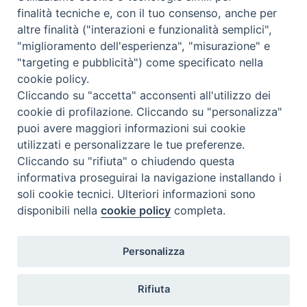
finalità tecniche e, con il tuo consenso, anche per
Tematica:
Amore-Sentimenti, Carcere...
altre finalità ("interazioni e funzionalità semplici",
"miglioramento dell'esperienza", "misurazione" e
"targeting e pubblicità") come specificato nella
cookie policy.
Cliccando su "accetta" acconsenti all'utilizzo dei
cookie di profilazione. Cliccando su "personalizza"
puoi avere maggiori informazioni sui cookie
utilizzati e personalizzare le tue preferenze.
Cliccando su "rifiuta" o chiudendo questa
Contatti & Info
informativa proseguirai la navigazione installando i
C.ne Aurelia, 50 – 00165 Roma
soli cookie tecnici. Ulteriori informazioni sono
disponibili nella
cookie policy
completa.
Contatti
Credits
Scrivi a: cnvf@chiesacattolica.it
Personalizza
Privacy Policy
Rifiuta