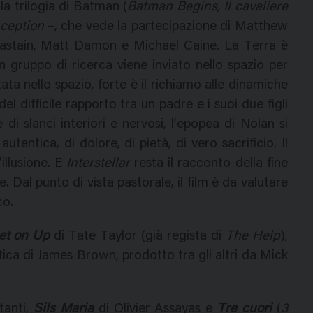
lla trilogia di Batman (
Batman Begins, Il cavaliere
nception
–, che vede la partecipazione di Matthew
stain, Matt Damon e Michael Caine. La Terra è
n gruppo di ricerca viene inviato nello spazio per
ata nello spazio, forte è il richiamo alle dinamiche
 del difficile rapporto tra un padre e i suoi due figli
e di slanci interiori e nervosi, l’epopea di Nolan si
tentica, di dolore, di pietà, di vero sacrificio. Il
illusione. E
Interstellar
resta il racconto della fine
 Dal punto di vista pastorale, il film è da valutare
co.
et on Up
di Tate Taylor (già regista di
The Help
),
tica di James Brown, prodotto tra gli altri da Mick
tanti,
Sils Maria
di Olivier Assayas e
Tre cuori
(
3