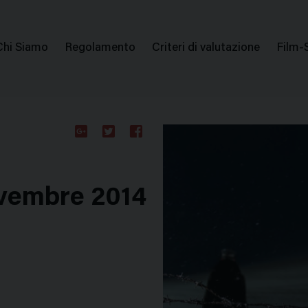
issione Nazionale Valutazione Film
Menu
Chi Siamo
Regolamento
Criteri di valutazione
Film-
di
navigazione
Google
Twitter
Facebook
Plus
novembre 2014