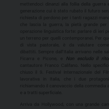
mettendoci dinanzi alla follia della guerra e
generazione cui è stato rubato il futuro senza
richiesta di perdono per i tanti ragazzi ma
che lascia la guerra, la pietà grande per
operazione linguistica forte: parlare di ieri p
un terreno per quelli contemporanei. Per que
di vista pastorale, è da valutare com
dibattiti. Sempre dall’Italia arrivano nelle s
Ficarra e Picone, e
Non escludo il rito
cantautore Franco Califano. Nello specif
chiuso il 9. Festival Internazionale del F
lavorativa in Italia, che i due protagon
richiamando il canovaccio della commedia an
e a tratti superficiale.
Arriva da Hollywood, con una grande cam