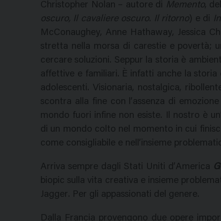
Christopher Nolan – autore di
Memento
, de
oscuro, Il cavaliere oscuro. Il ritorno
) e di
I
McConaughey, Anne Hathaway, Jessica Cha
stretta nella morsa di carestie e povertà; u
cercare soluzioni. Seppur la storia è ambient
affettive e familiari. È infatti anche la storia
adolescenti. Visionaria, nostalgica, ribollent
scontra alla fine con l’assenza di emozione au
mondo fuori infine non esiste. Il nostro è un’
di un mondo colto nel momento in cui finisce.
come consigliabile e nell’insieme problemati
Arriva sempre dagli Stati Uniti d’America
G
biopic sulla vita creativa e insieme problema
Jagger. Per gli appassionati del genere.
Dalla Francia provengono due opere impor