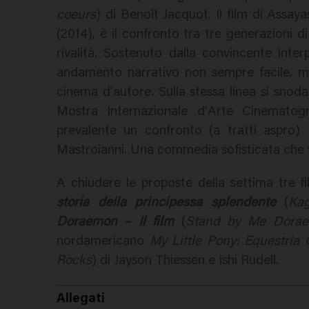
coeurs
) di Benoît Jacquot. Il film di Assay
(2014), è il confronto tra tre generazioni di
rivalità. Sostenuto dalla convincente inte
andamento narrativo non sempre facile, m
cinema d’autore. Sulla stessa linea si snod
Mostra Internazionale d’Arte Cinematogr
prevalente un confronto (a tratti aspro)
Mastroianni. Una commedia sofisticata che v
A chiudere le proposte della settima tre fil
storia della principessa splendente
(
Ka
Doraemon – Il film
(
Stand by Me Dora
nordamericano
My Little Pony: Equestria G
Rocks
) di Jayson Thiessen e Ishi Rudell.
Allegati