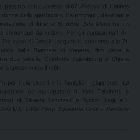
as, passato con successo al 67. Festival di Cannes
 donne dello spettacolo, tra rimpianti, delusioni e
rpretazione di Juliette Binoche,
Sils Maria
ha un
a comunque da vedere. Per gli appassionati del
a
Tre cuori
di Benoît Jacquot, in concorso alla 71.
afica della Biennale di Venezia, film dove è
 tra due sorelle, Charlotte Gainsbourg e Chiara
ira spesso verso il mélo.
m per i più piccoli e la famiglia: i giapponesi
La
guyahime no monogatari
) di Isao Takahata e
emon
) di Takashi Yamazaki e Ryûichi Yagi, e il
irls
(
My Little Pony: Equestria Girls – Rainbow