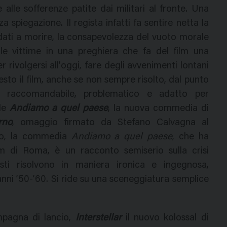
 alle sofferenze patite dai militari al fronte. Una
 spiegazione. Il regista infatti fa sentire netta la
ndati a morire, la consapevolezza del vuoto morale
 le vittime in una preghiera che fa del film una
er rivolgersi all’oggi, fare degli avvenimenti lontani
sto il film, anche se non sempre risolto, dal punto
e raccomandabile, problematico e adatto per
ale
Andiamo a quel paese
, la nuova commedia di
rno
, omaggio firmato da Stefano Calvagna al
ico, la commedia
Andiamo a quel paese
, che ha
ilm di Roma, è un racconto semiserio sulla crisi
isti risolvono in maniera ironica e ingegnosa,
ni ’50-’60. Si ride su una sceneggiatura semplice
pagna di lancio,
Interstellar
il nuovo kolossal di