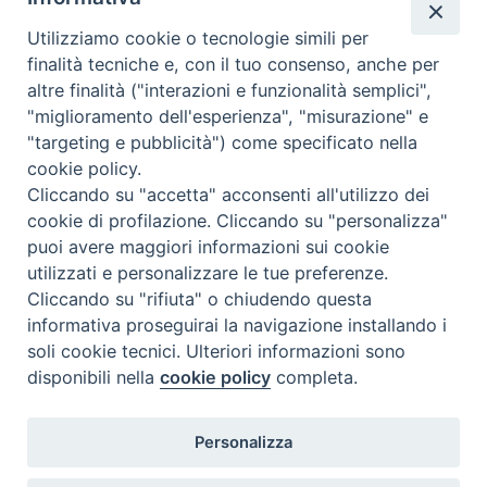
NEWS, PERCORSI TEMATICI
Utilizziamo cookie o tecnologie simili per
Mercoledì 29 Luglio 2026
finalità tecniche e, con il tuo consenso, anche per
altre finalità ("interazioni e funzionalità semplici",
"miglioramento dell'esperienza", "misurazione" e
"targeting e pubblicità") come specificato nella
cookie policy.
Cliccando su "accetta" acconsenti all'utilizzo dei
cookie di profilazione. Cliccando su "personalizza"
puoi avere maggiori informazioni sui cookie
utilizzati e personalizzare le tue preferenze.
Cliccando su "rifiuta" o chiudendo questa
Contatti & Info
informativa proseguirai la navigazione installando i
C.ne Aurelia, 50 – 00165 Roma
soli cookie tecnici. Ulteriori informazioni sono
disponibili nella
cookie policy
completa.
Contatti
Credits
Scrivi a: cnvf@chiesacattolica.it
Personalizza
Privacy Policy