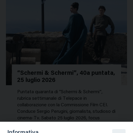
“Schermi & Schermi”, 40a puntata,
25 luglio 2026
Puntata quaranta di “Schermi & Schermi”,
rubrica settimanale di Telepace in
collaborazione con la Commissione Film CEI.
Conduce Sergio Perugini, giornalista, studioso di
cinema-Tv. Sabato 25 luglio 2026, focus
speciale sui titoli dell’estate. In…
Informativa