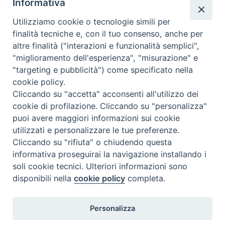
Informativa
Utilizziamo cookie o tecnologie simili per
finalità tecniche e, con il tuo consenso, anche per
altre finalità ("interazioni e funzionalità semplici",
"miglioramento dell'esperienza", "misurazione" e
"targeting e pubblicità") come specificato nella
cookie policy.
Cliccando su "accetta" acconsenti all'utilizzo dei
cookie di profilazione. Cliccando su "personalizza"
puoi avere maggiori informazioni sui cookie
utilizzati e personalizzare le tue preferenze.
Cliccando su "rifiuta" o chiudendo questa
Contatti & Info
informativa proseguirai la navigazione installando i
C.ne Aurelia, 50 – 00165 Roma
soli cookie tecnici. Ulteriori informazioni sono
disponibili nella
cookie policy
completa.
Contatti
Credits
Scrivi a: cnvf@chiesacattolica.it
Personalizza
Privacy Policy