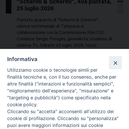
“Schermi & Schermi”, 40a puntata,
25 luglio 2026
Puntata quaranta di “Schermi & Schermi”,
rubrica settimanale di Telepace in
collaborazione con la Commissione Film CEI.
Conduce Sergio Perugini, giornalista, studioso di
cinema-Tv. Sabato 25 luglio 2026, focus
speciale sui titoli dell’estate. In…
Informativa
NEWS, PERCORSI TEMATICI
Utilizziamo cookie o tecnologie simili per
Mercoledì 29 Luglio 2026
finalità tecniche e, con il tuo consenso, anche per
altre finalità ("interazioni e funzionalità semplici",
"miglioramento dell'esperienza", "misurazione" e
"targeting e pubblicità") come specificato nella
cookie policy.
Cliccando su "accetta" acconsenti all'utilizzo dei
cookie di profilazione. Cliccando su "personalizza"
puoi avere maggiori informazioni sui cookie