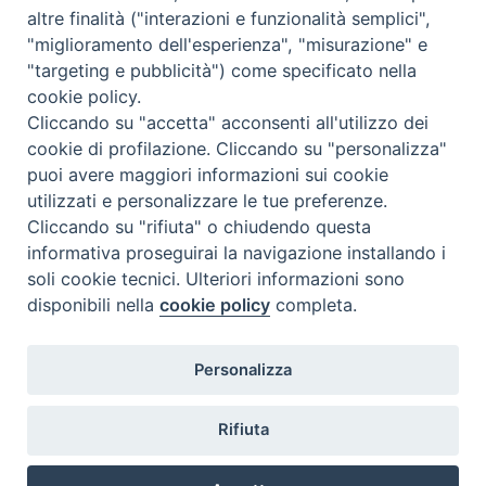
altre finalità ("interazioni e funzionalità semplici",
"miglioramento dell'esperienza", "misurazione" e
"targeting e pubblicità") come specificato nella
cookie policy.
Cliccando su "accetta" acconsenti all'utilizzo dei
cookie di profilazione. Cliccando su "personalizza"
puoi avere maggiori informazioni sui cookie
utilizzati e personalizzare le tue preferenze.
Cliccando su "rifiuta" o chiudendo questa
Contatti & Info
informativa proseguirai la navigazione installando i
C.ne Aurelia, 50 – 00165 Roma
soli cookie tecnici. Ulteriori informazioni sono
disponibili nella
cookie policy
completa.
Contatti
Credits
Scrivi a: cnvf@chiesacattolica.it
Personalizza
Privacy Policy
Rifiuta