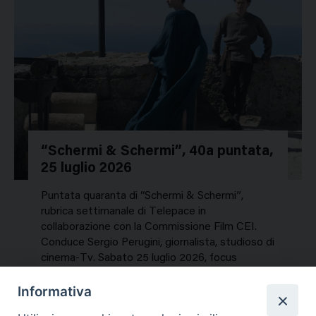
“Schermi & Schermi”, 40a puntata,
25 luglio 2026
Puntata quaranta di “Schermi & Schermi”,
rubrica settimanale di Telepace in
collaborazione con la Commissione Film CEI.
Conduce Sergio Perugini, giornalista, studioso di
cinema-Tv. Sabato 25 luglio 2026, focus
speciale sui titoli dell’estate. In…
Informativa
NEWS, PERCORSI TEMATICI