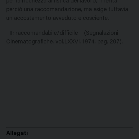
per la ricchezza artistica del lavoro; merita
perciò una raccomandazione, ma esige tuttavia
un accostamento avveduto e cosciente.
II; raccomandabile/difficile (Segnalazioni
CInematografiche, vol.LXXVI, 1974, pag. 207).
Allegati