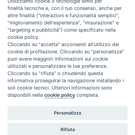
Utilizziamo cookie o tecnologie simili per
Mercoledì 29 Luglio 2026
finalità tecniche e, con il tuo consenso, anche per
altre finalità ("interazioni e funzionalità semplici",
"miglioramento dell'esperienza", "misurazione" e
"targeting e pubblicità") come specificato nella
cookie policy.
Cliccando su "accetta" acconsenti all'utilizzo dei
cookie di profilazione. Cliccando su "personalizza"
puoi avere maggiori informazioni sui cookie
utilizzati e personalizzare le tue preferenze.
Cliccando su "rifiuta" o chiudendo questa
Contatti & Info
informativa proseguirai la navigazione installando i
C.ne Aurelia, 50 – 00165 Roma
soli cookie tecnici. Ulteriori informazioni sono
Contatti
disponibili nella
cookie policy
completa.
Credits
Scrivi a: cnvf@chiesacattolica.it
Personalizza
Privacy Policy
Rifiuta