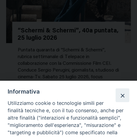
“Schermi & Schermi”, 40a puntata,
25 luglio 2026
Puntata quaranta di “Schermi & Schermi”,
rubrica settimanale di Telepace in
collaborazione con la Commissione Film CEI.
Conduce Sergio Perugini, giornalista, studioso di
cinema-Tv. Sabato 25 luglio 2026, focus
speciale sui titoli dell’estate. In…
Informativa
NEWS, PERCORSI TEMATICI
Utilizziamo cookie o tecnologie simili per
Mercoledì 29 Luglio 2026
finalità tecniche e, con il tuo consenso, anche per
altre finalità ("interazioni e funzionalità semplici",
"miglioramento dell'esperienza", "misurazione" e
"targeting e pubblicità") come specificato nella