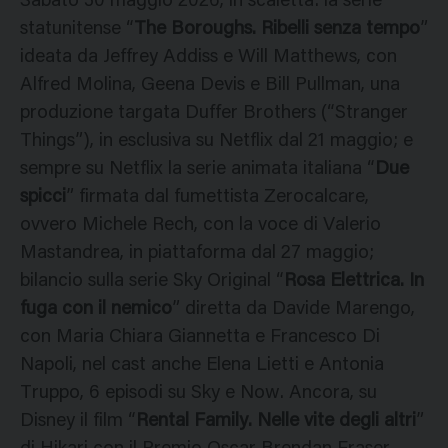
Sabato 30 maggio 2026, in scaletta: la serie
statunitense “
The Boroughs. Ribelli senza tempo
”
ideata da Jeffrey Addiss e Will Matthews, con
Alfred Molina, Geena Devis e Bill Pullman, una
produzione targata Duffer Brothers (“Stranger
Things”), in esclusiva su Netflix dal 21 maggio; e
sempre su Netflix la serie animata italiana “
Due
spicci
” firmata dal fumettista Zerocalcare,
ovvero Michele Rech, con la voce di Valerio
Mastandrea, in piattaforma dal 27 maggio;
bilancio sulla serie Sky Original “
Rosa Elettrica. In
fuga con il nemico
” diretta da Davide Marengo,
con Maria Chiara Giannetta e Francesco Di
Napoli, nel cast anche Elena Lietti e Antonia
Truppo, 6 episodi su Sky e Now. Ancora, su
Disney il film “
Rental Family. Nelle vite degli altri
”