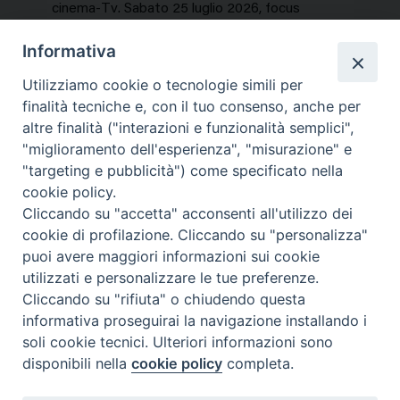
cinema-Tv. Sabato 25 luglio 2026, focus
speciale sui titoli dell’estate. In…
Informativa
NEWS, PERCORSI TEMATICI
Utilizziamo cookie o tecnologie simili per
Mercoledì 29 Luglio 2026
finalità tecniche e, con il tuo consenso, anche per
altre finalità ("interazioni e funzionalità semplici",
"miglioramento dell'esperienza", "misurazione" e
"targeting e pubblicità") come specificato nella
cookie policy.
Cliccando su "accetta" acconsenti all'utilizzo dei
cookie di profilazione. Cliccando su "personalizza"
puoi avere maggiori informazioni sui cookie
utilizzati e personalizzare le tue preferenze.
Cliccando su "rifiuta" o chiudendo questa
Contatti & Info
informativa proseguirai la navigazione installando i
C.ne Aurelia, 50 – 00165 Roma
soli cookie tecnici. Ulteriori informazioni sono
disponibili nella
cookie policy
completa.
Contatti
Credits