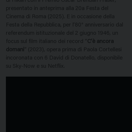
di Hikari con il Premio Oscar Brendan Fraser,
presentato in anteprima alla 20a Festa del
Cinema di Roma (2025). E in occasione della
Festa della Repubblica, per l’80° anniversario dal
referendum istituzionale del 2 giugno 1946, un
focus sul film italiano dei record “
C’è ancora
domani
” (2023), opera prima di Paola Cortellesi
incoronata con 6 David di Donatello, disponibile
su Sky-Now e su Netflix.