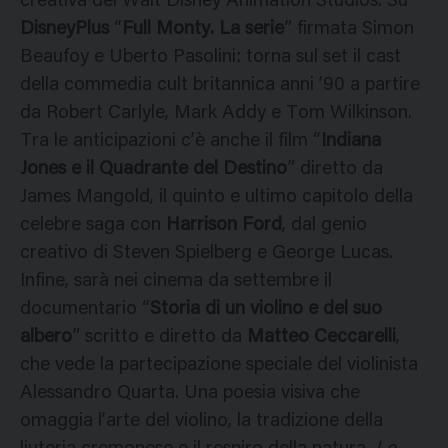
creativa dei Walt Disney Animation Studios. Su
DisneyPlus
“
Full Monty. La serie
” firmata Simon
Beaufoy e Uberto Pasolini: torna sul set il cast
della commedia cult britannica anni ’90 a partire
da Robert Carlyle, Mark Addy e Tom Wilkinson.
Tra le anticipazioni c’è anche il film “
Indiana
Jones e il Quadrante del Destino
” diretto da
James Mangold, il quinto e ultimo capitolo della
celebre saga con
Harrison Ford
, dal genio
creativo di Steven Spielberg e George Lucas.
Infine, sarà nei cinema da settembre il
documentario “
Storia di un violino e del suo
albero
” scritto e diretto da
Matteo Ceccarelli
,
che vede la partecipazione speciale del violinista
Alessandro Quarta. Una poesia visiva che
omaggia l’arte del violino, la tradizione della