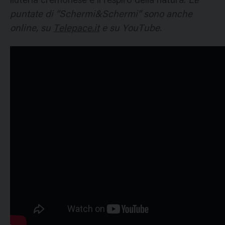
liuteria cremonese e il respiro della natura.
Le
puntate di “Schermi&Schermi” sono anche
online, su
Telepace.it
e su YouTube.