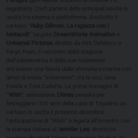
Perugini
(giornalista, studioso di cinema-Tv,
segretario Cnvf) parlerà delle principali novità in
uscita tra cinema e piattaforme. Anzitutto il
cartoon “
Ruby Gillman. La ragazza con i
tentacoli
” targato
DreamWorks Animation
e
Universal Pictures
, diretto da Kirk DeMicco e
Faryn Pearl, il racconto della stagione
dell’adolescenza e delle sue turbolenze
attraverso una favola dalle sfumature marine con
lampi di ironia “irriverente”; tra le voci Jane
Fonda e Toni Collette. Le prime immagini di
“
Wish
”, animazione
Disney
pensata per
festeggiare i 100 anni della casa di Topolino, un
cartoon in uscita il prossimo dicembre;
l’anticipazione di “Wish” è legata all’incontro con
la stampa italiana di
Jennifer Lee
, direttrice