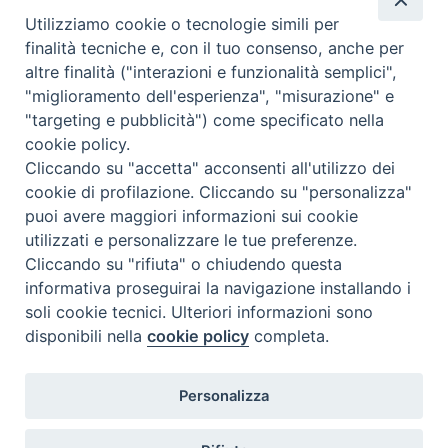
Utilizziamo cookie o tecnologie simili per
Mercoledì 29 Luglio 2026
finalità tecniche e, con il tuo consenso, anche per
altre finalità ("interazioni e funzionalità semplici",
"miglioramento dell'esperienza", "misurazione" e
"targeting e pubblicità") come specificato nella
cookie policy.
Cliccando su "accetta" acconsenti all'utilizzo dei
cookie di profilazione. Cliccando su "personalizza"
puoi avere maggiori informazioni sui cookie
utilizzati e personalizzare le tue preferenze.
Cliccando su "rifiuta" o chiudendo questa
Contatti & Info
informativa proseguirai la navigazione installando i
C.ne Aurelia, 50 – 00165 Roma
soli cookie tecnici. Ulteriori informazioni sono
disponibili nella
cookie policy
completa.
Contatti
Credits
Scrivi a: cnvf@chiesacattolica.it
Personalizza
Privacy Policy