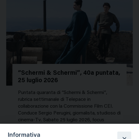
“Schermi & Schermi”, 40a puntata,
25 luglio 2026
Puntata quaranta di “Schermi & Schermi”,
rubrica settimanale di Telepace in
collaborazione con la Commissione Film CEI.
Conduce Sergio Perugini, giornalista, studioso di
cinema-Tv. Sabato 25 luglio 2026, focus
speciale sui titoli dell’estate. In…
Informativa
NEWS, PERCORSI TEMATICI