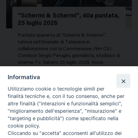
“Schermi & Schermi”, 40a puntata,
25 luglio 2026
Puntata quaranta di “Schermi & Schermi”,
rubrica settimanale di Telepace in
collaborazione con la Commissione Film CEI.
Conduce Sergio Perugini, giornalista, studioso di
cinema-Tv. Sabato 25 luglio 2026, focus
speciale sui titoli dell’estate. In…
Informativa
NEWS, PERCORSI TEMATICI
Utilizziamo cookie o tecnologie simili per
Mercoledì 29 Luglio 2026
finalità tecniche e, con il tuo consenso, anche per
altre finalità ("interazioni e funzionalità semplici",
"miglioramento dell'esperienza", "misurazione" e
"targeting e pubblicità") come specificato nella
cookie policy.
Cliccando su "accetta" acconsenti all'utilizzo dei