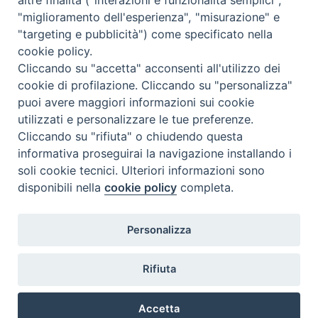
"miglioramento dell'esperienza", "misurazione" e
"targeting e pubblicità") come specificato nella
cookie policy.
Cliccando su "accetta" acconsenti all'utilizzo dei
cookie di profilazione. Cliccando su "personalizza"
puoi avere maggiori informazioni sui cookie
utilizzati e personalizzare le tue preferenze.
Cliccando su "rifiuta" o chiudendo questa
Contatti & Info
informativa proseguirai la navigazione installando i
C.ne Aurelia, 50 – 00165 Roma
soli cookie tecnici. Ulteriori informazioni sono
disponibili nella
cookie policy
completa.
Contatti
Credits
Scrivi a: cnvf@chiesacattolica.it
Personalizza
Privacy Policy
Rifiuta
Accetta