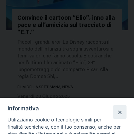
Convince il cartoon “Elio”, inno alla
pace e all’amicizia sul tracciato di
752549
“E.T.”
Piccoli, grandi, eroi. La Disney racconta il
mondo dell’infanzia tra sogni avventurosi e
temi-valori che fanno scuola. È così anche
per l’ultimo film animato “Elio”, 29°
lungometraggio del comparto Pixar. Alla
regia Domee Shi,...
FILM DELLA SETTIMANA, NEWS
Venerdì 20 Giugno 2025
Informativa
Utilizziamo cookie o tecnologie simili per
finalità tecniche e, con il tuo consenso, anche per
altre finalità ("interazioni e funzionalità semplici",