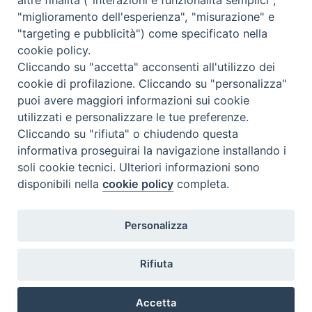
"miglioramento dell'esperienza", "misurazione" e
"targeting e pubblicità") come specificato nella
cookie policy.
Cliccando su "accetta" acconsenti all'utilizzo dei
cookie di profilazione. Cliccando su "personalizza"
puoi avere maggiori informazioni sui cookie
utilizzati e personalizzare le tue preferenze.
Cliccando su "rifiuta" o chiudendo questa
Contatti & Info
informativa proseguirai la navigazione installando i
C.ne Aurelia, 50 – 00165 Roma
soli cookie tecnici. Ulteriori informazioni sono
disponibili nella
cookie policy
completa.
Contatti
Credits
Scrivi a: cnvf@chiesacattolica.it
Personalizza
Privacy Policy
Rifiuta
Accetta