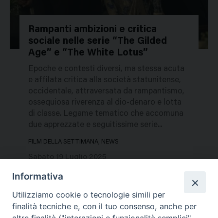
Rampanti ambizioni e critica
sociale nelle serie “The Gilded
778205
Age” e “The White Lotus”
Epoche e contesti diversi, ma stessa acuta
e affilata critica alla società statunitense,
occidentale, attraversata da rampantismo,
ossequiosa riverenza al dio-denaro e lotta
di classe. Legame tematico che accomuna
due apprezzate e seguitissime serie...
FILM DELLA SETTIMANA, NEWS
Sabato 19 Luglio 2025
Informativa
Utilizziamo cookie o tecnologie simili per
finalità tecniche e, con il tuo consenso, anche per
altre finalità ("interazioni e funzionalità semplici",