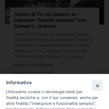
Dentro la Tv: Su Disney+ la
miniserie “Secret Invasion” con
163978
Samuel L. Jackson
War of the Worlds. Ha lasciato un segno,
nei Media studies ma anche nella Storia del
XX secolo, l’impresa radiofonica di Orson
Welles del 1938. Leggendo alla radio un
adattamento del romanzo “La guerra...
NEWS, TV E PIATTAFORME
Martedì 4 Luglio 2023
Informativa
Utilizziamo cookie o tecnologie simili per
finalità tecniche e, con il tuo consenso, anche per
altre finalità ("interazioni e funzionalità semplici",