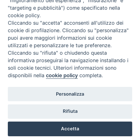
"miglioramento dell'esperienza", "misurazione" e
"targeting e pubblicità") come specificato nella
cookie policy.
Cliccando su "accetta" acconsenti all'utilizzo dei
cookie di profilazione. Cliccando su "personalizza"
puoi avere maggiori informazioni sui cookie
utilizzati e personalizzare le tue preferenze.
Cliccando su "rifiuta" o chiudendo questa
Contatti & Info
informativa proseguirai la navigazione installando i
C.ne Aurelia, 50 – 00165 Roma
soli cookie tecnici. Ulteriori informazioni sono
disponibili nella
cookie policy
completa.
Contatti
Credits
Scrivi a: cnvf@chiesacattolica.it
Personalizza
Privacy Policy
Rifiuta
Accetta
Ricerca Film - SerieTV