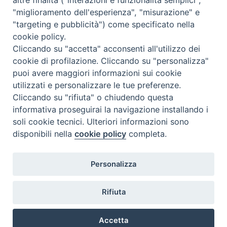
"miglioramento dell'esperienza", "misurazione" e
"targeting e pubblicità") come specificato nella
cookie policy.
Cliccando su "accetta" acconsenti all'utilizzo dei
cookie di profilazione. Cliccando su "personalizza"
puoi avere maggiori informazioni sui cookie
utilizzati e personalizzare le tue preferenze.
Cliccando su "rifiuta" o chiudendo questa
Contatti & Info
informativa proseguirai la navigazione installando i
C.ne Aurelia, 50 – 00165 Roma
soli cookie tecnici. Ulteriori informazioni sono
disponibili nella
cookie policy
completa.
Contatti
Credits
Scrivi a: cnvf@chiesacattolica.it
Personalizza
Privacy Policy
Rifiuta
Accetta