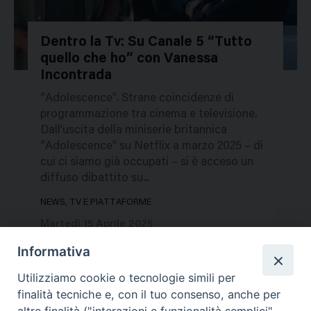
Dentro la Tv: Su Canale 5 “Tutto
quello che ho” con Vanessa
679063
Incontrada
“Adolescence”. Strane coincidenze di
programmazione tra cinema e televisione.
Dall’uscita della miniserie britannica
“Adolescence” su Netflix a marzo 2025 – di
cui ci siamo già occupati – si è acceso un
diffuso dibattito su...
NEWS, TV E PIATTAFORME
Martedì 15 Aprile 2025
Informativa
Utilizziamo cookie o tecnologie simili per
finalità tecniche e, con il tuo consenso, anche per
altre finalità ("interazioni e funzionalità semplici",