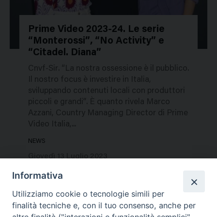
Prime Video 2023-24. Le serie
“Monterossi”, “No Activity” e
172972
“Citadel. Diana”
Cnvf-Sir. “La nostra ossessione è il pubblico.
Il nostro focus è investire in Italia,
sviluppando contenuti locali con produttori
piccoli e grandi”. È quanto rivela Marco
Azzani, Country Managing Director di Prime
Video Italia,...
NEWS
Giovedì 13 Luglio 2023
Informativa
Utilizziamo cookie o tecnologie simili per
finalità tecniche e, con il tuo consenso, anche per
altre finalità ("interazioni e funzionalità semplici",