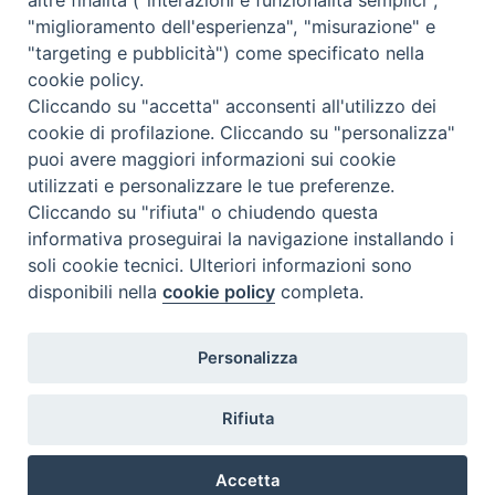
"miglioramento dell'esperienza", "misurazione" e
"targeting e pubblicità") come specificato nella
cookie policy.
Cliccando su "accetta" acconsenti all'utilizzo dei
cookie di profilazione. Cliccando su "personalizza"
puoi avere maggiori informazioni sui cookie
utilizzati e personalizzare le tue preferenze.
Cliccando su "rifiuta" o chiudendo questa
Contatti & Info
informativa proseguirai la navigazione installando i
C.ne Aurelia, 50 – 00165 Roma
soli cookie tecnici. Ulteriori informazioni sono
disponibili nella
cookie policy
completa.
Contatti
Credits
Scrivi a: cnvf@chiesacattolica.it
Personalizza
Privacy Policy
Rifiuta
Accetta