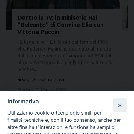
Dentro la Tv: la miniserie Rai
“Belcanto” di Carmine Elia con
636550
Vittoria Puccini
“E la nave va”. È il titolo del film del 1983
che Federico Fellini ha dedicato al mondo
della lirica. Racconta il viaggio nel 1914 del
piroscafo “Gloria N.” per l’ultimo saluto alla
celebre...
NEWS, TV E PIATTAFORME
Martedì 11 Marzo 2025
Informativa
Utilizziamo cookie o tecnologie simili per
finalità tecniche e, con il tuo consenso, anche per
altre finalità ("interazioni e funzionalità semplici",