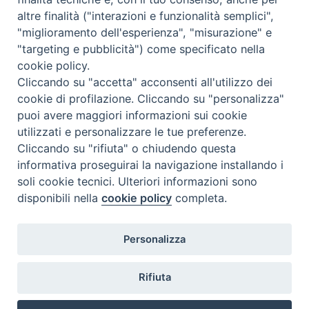
altre finalità ("interazioni e funzionalità semplici",
"miglioramento dell'esperienza", "misurazione" e
"targeting e pubblicità") come specificato nella
cookie policy.
Cliccando su "accetta" acconsenti all'utilizzo dei
cookie di profilazione. Cliccando su "personalizza"
puoi avere maggiori informazioni sui cookie
utilizzati e personalizzare le tue preferenze.
Cliccando su "rifiuta" o chiudendo questa
Contatti & Info
informativa proseguirai la navigazione installando i
C.ne Aurelia, 50 – 00165 Roma
soli cookie tecnici. Ulteriori informazioni sono
disponibili nella
cookie policy
completa.
Contatti
Credits
Scrivi a: cnvf@chiesacattolica.it
Personalizza
Privacy Policy
Rifiuta