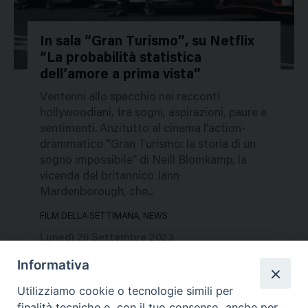
In sala “Gran Turismo”, su Netflix
“La probabilità statistica
231041
dell’amore a prima vista”
Ventenni allo specchio nei racconti
hollywoodiani, tra sogni, aspirazioni, paure e
sentimenti. Anzitutto al cinema l’action-
drammatico “Gran Turismo: la storia di un
sogno impossibile” di Neill Blomkamp, la
vicenda del britannico Jann
Mardenborough, che...
FILM DELLA SETTIMANA, NEWS
Lunedì 25 Settembre 2023
Informativa
Utilizziamo cookie o tecnologie simili per
finalità tecniche e, con il tuo consenso, anche per