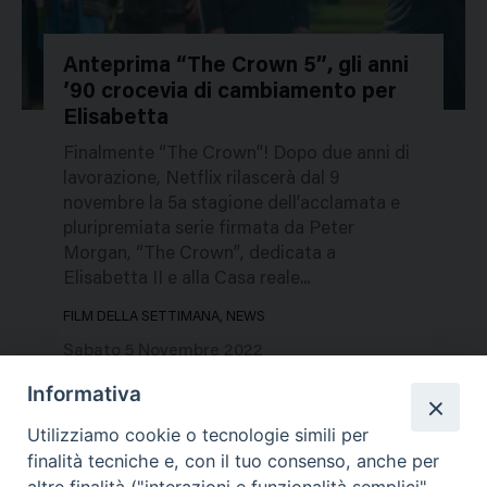
Anteprima “The Crown 5”, gli anni
’90 crocevia di cambiamento per
51720
Elisabetta
Finalmente “The Crown”! Dopo due anni di
lavorazione, Netflix rilascerà dal 9
novembre la 5a stagione dell’acclamata e
pluripremiata serie firmata da Peter
Morgan, “The Crown”, dedicata a
Elisabetta II e alla Casa reale...
FILM DELLA SETTIMANA, NEWS
Sabato 5 Novembre 2022
Informativa
Utilizziamo cookie o tecnologie simili per
finalità tecniche e, con il tuo consenso, anche per
altre finalità ("interazioni e funzionalità semplici",