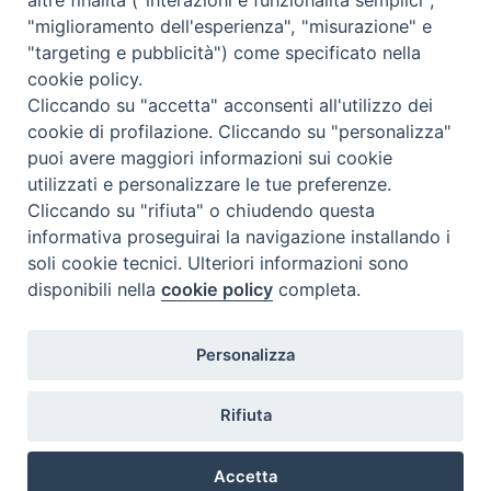
"miglioramento dell'esperienza", "misurazione" e
"targeting e pubblicità") come specificato nella
cookie policy.
Cliccando su "accetta" acconsenti all'utilizzo dei
cookie di profilazione. Cliccando su "personalizza"
puoi avere maggiori informazioni sui cookie
utilizzati e personalizzare le tue preferenze.
Cliccando su "rifiuta" o chiudendo questa
Contatti & Info
informativa proseguirai la navigazione installando i
C.ne Aurelia, 50 – 00165 Roma
soli cookie tecnici. Ulteriori informazioni sono
disponibili nella
cookie policy
completa.
Contatti
Credits
Scrivi a: cnvf@chiesacattolica.it
Personalizza
Privacy Policy
Rifiuta
Accetta