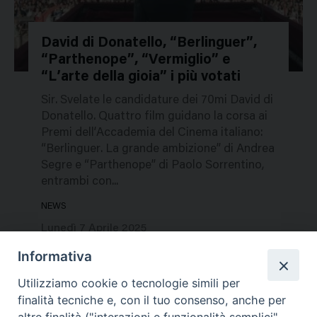
David di Donatello, “Berlinguer”,
“Parthenope”, “Vermiglio” e
670307
“L’arte della gioia” i più votati
Sir. Svelate le candidature dei 70mi David di
Donatello. Quattro film guidano la corsa ai
Premi dell’Accademia del Cinema italiano:
“Berlinguer. La grande ambizione” di Andrea
Segre e “Parthenope” di Paolo Sorrentino,
entrambi con...
NEWS
Lunedì 7 Aprile 2025
Informativa
Utilizziamo cookie o tecnologie simili per
finalità tecniche e, con il tuo consenso, anche per
altre finalità ("interazioni e funzionalità semplici",