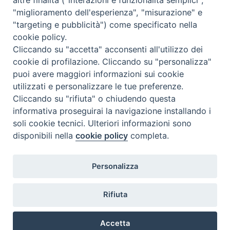
"miglioramento dell'esperienza", "misurazione" e
"targeting e pubblicità") come specificato nella
cookie policy.
Cliccando su "accetta" acconsenti all'utilizzo dei
cookie di profilazione. Cliccando su "personalizza"
puoi avere maggiori informazioni sui cookie
utilizzati e personalizzare le tue preferenze.
Cliccando su "rifiuta" o chiudendo questa
Contatti & Info
informativa proseguirai la navigazione installando i
C.ne Aurelia, 50 – 00165 Roma
soli cookie tecnici. Ulteriori informazioni sono
disponibili nella
cookie policy
completa.
Contatti
Credits
Scrivi a: cnvf@chiesacattolica.it
Personalizza
Privacy Policy
Rifiuta
Accetta