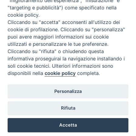
"miglioramento dell'esperienza", "misurazione" e
"targeting e pubblicità") come specificato nella
cookie policy.
Cliccando su "accetta" acconsenti all'utilizzo dei
cookie di profilazione. Cliccando su "personalizza"
puoi avere maggiori informazioni sui cookie
utilizzati e personalizzare le tue preferenze.
Cliccando su "rifiuta" o chiudendo questa
Contatti & Info
informativa proseguirai la navigazione installando i
C.ne Aurelia, 50 – 00165 Roma
soli cookie tecnici. Ulteriori informazioni sono
disponibili nella
cookie policy
completa.
Contatti
Credits
Scrivi a: cnvf@chiesacattolica.it
Personalizza
Privacy Policy
Rifiuta
Accetta
Ricerca Film - SerieTV