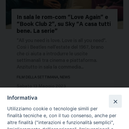
In sala le rom-com “Love Again” e
“Book Club 2”, su Sky “A casa tutti
118491
bene. La serie”
“All you need is love. Love is all you need”.
Così i Beatles nell’estate del 1967, brano
che ci aiuta a introdurre le uscite
settimanali tra cinema e piattaforma.
Anzitutto in sala la commedia...
FILM DELLA SETTIMANA, NEWS
Sabato 13 Maggio 2023
Informativa
Utilizziamo cookie o tecnologie simili per
finalità tecniche e, con il tuo consenso, anche per
altre finalità ("interazioni e funzionalità semplici",