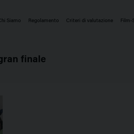
issione Nazionale Valutazione Film
Menu
Chi Siamo
Regolamento
Criteri di valutazione
Film-
di
navigazione
gran finale