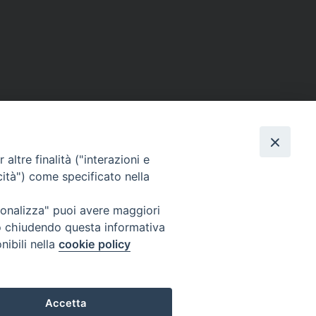
altre finalità ("interazioni e
cità") come specificato nella
ione Film
rsonalizza" puoi avere maggiori
atti
Credits
" o chiudendo questa informativa
acy Policy
nibili nella
cookie policy
Accetta