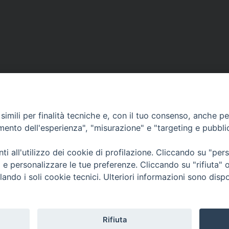
imili per finalità tecniche e, con il tuo consenso, anche per 
amento dell'esperienza", "misurazione" e "targeting e pubbli
Contatti & Info
mmissione Nazionale Valutaz
i all'utilizzo dei cookie di profilazione. Cliccando su "pe
C.ne Aurelia, 50 – 00165 Roma
Cont
ti e personalizzare le tue preferenze. Cliccando su "rifiuta
Scrivi a: cnvf@chiesacattolica.it
Priv
lando i soli cookie tecnici. Ulteriori informazioni sono dispo
Rifiuta
Tematica