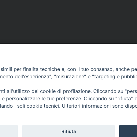
imili per finalità tecniche e, con il tuo consenso, anche per 
amento dell'esperienza", "misurazione" e "targeting e pubbli
Contatti & Info
mmissione Nazionale Valutaz
i all'utilizzo dei cookie di profilazione. Cliccando su "pe
C.ne Aurelia, 50 – 00165 Roma
Cont
ti e personalizzare le tue preferenze. Cliccando su "rifiuta
Scrivi a: cnvf@chiesacattolica.it
Priv
lando i soli cookie tecnici. Ulteriori informazioni sono dispo
Rifiuta
Tematica