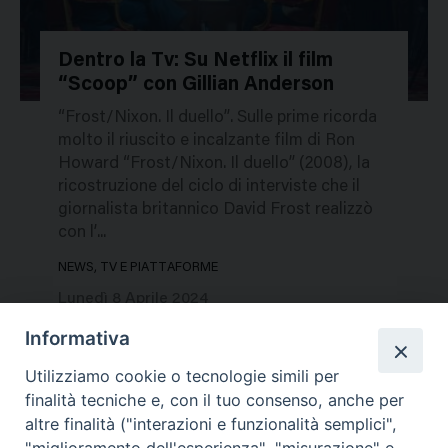
Dentro la Tv: Su Netflix il film
“Scoop” con Gillian Anderson
306562
“Frost/Nixon. Il duello”. Sulle prime ricorda
molto il riuscito e incalzante film di Ron
Howard “Frost/Nixon. Il duello” (2008), la
ricostruzione del ciclo di interviste che il
giornalista britannico David Frost realizzò
con l’...
NEWS, TV E PIATTAFORME
Lunedì 8 Aprile 2024
Informativa
Utilizziamo cookie o tecnologie simili per
finalità tecniche e, con il tuo consenso, anche per
altre finalità ("interazioni e funzionalità semplici",
"miglioramento dell'esperienza", "misurazione" e