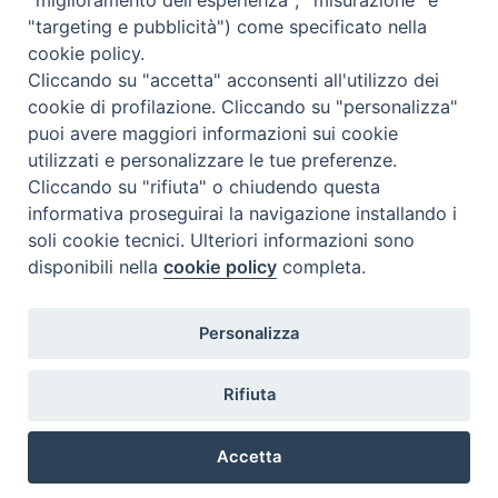
"targeting e pubblicità") come specificato nella
cookie policy.
Cliccando su "accetta" acconsenti all'utilizzo dei
cookie di profilazione. Cliccando su "personalizza"
puoi avere maggiori informazioni sui cookie
utilizzati e personalizzare le tue preferenze.
Cliccando su "rifiuta" o chiudendo questa
Contatti & Info
informativa proseguirai la navigazione installando i
C.ne Aurelia, 50 – 00165 Roma
soli cookie tecnici. Ulteriori informazioni sono
disponibili nella
cookie policy
completa.
Contatti
Credits
Scrivi a: cnvf@chiesacattolica.it
Personalizza
Privacy Policy
Rifiuta
Accetta
Ricerca Film - SerieTV