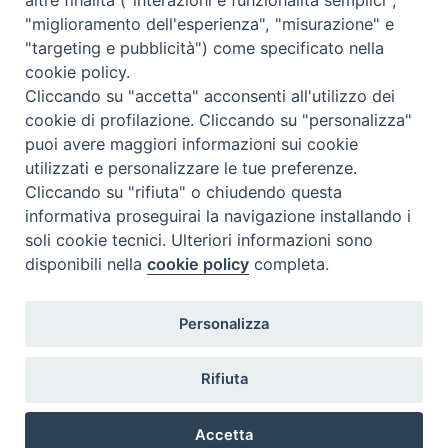
"miglioramento dell'esperienza", "misurazione" e
"targeting e pubblicità") come specificato nella
cookie policy.
Cliccando su "accetta" acconsenti all'utilizzo dei
cookie di profilazione. Cliccando su "personalizza"
puoi avere maggiori informazioni sui cookie
utilizzati e personalizzare le tue preferenze.
Cliccando su "rifiuta" o chiudendo questa
Contatti & Info
informativa proseguirai la navigazione installando i
C.ne Aurelia, 50 – 00165 Roma
soli cookie tecnici. Ulteriori informazioni sono
disponibili nella
cookie policy
completa.
Contatti
Credits
Scrivi a: cnvf@chiesacattolica.it
Personalizza
Privacy Policy
Rifiuta
Accetta