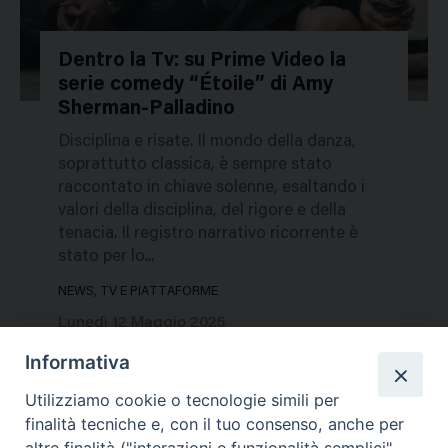
Dentro la Tv: su Prime Video la
serie comedy “Étoile” di Amy
714718
Sherman-Palladino
Disciplina e risate. Il mondo della danza,
soprattutto classica, è sempre stato
raccontato in chiave solenne, esaltando i
valori della disciplina, del rigore e della
tenacia. Il registro narrativo ricorrente è
stato per lo...
NEWS, TV E PIATTAFORME
Lunedì 12 Maggio 2025
Informativa
Utilizziamo cookie o tecnologie simili per
finalità tecniche e, con il tuo consenso, anche per
altre finalità ("interazioni e funzionalità semplici",