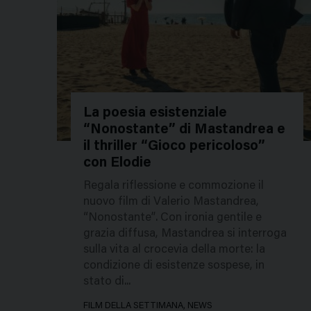
La poesia esistenziale
“Nonostante” di Mastandrea e
639226
il thriller “Gioco pericoloso”
con Elodie
Regala riflessione e commozione il
nuovo film di Valerio Mastandrea,
“Nonostante”. Con ironia gentile e
grazia diffusa, Mastandrea si interroga
sulla vita al crocevia della morte: la
condizione di esistenze sospese, in
stato di...
FILM DELLA SETTIMANA, NEWS