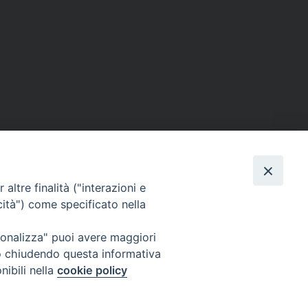
altre finalità ("interazioni e
cità") come specificato nella
ione Film
rsonalizza" puoi avere maggiori
atti
Credits
" o chiudendo questa informativa
acy Policy
nibili nella
cookie policy