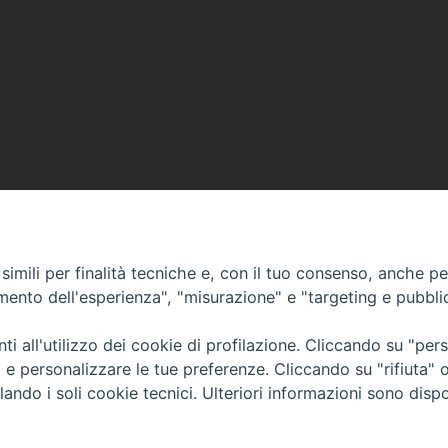
imili per finalità tecniche e, con il tuo consenso, anche per 
amento dell'esperienza", "misurazione" e "targeting e pubbli
Contatti & Info
mmissione Nazionale Valutaz
i all'utilizzo dei cookie di profilazione. Cliccando su "pe
C.ne Aurelia, 50 – 00165 Roma
Cont
ti e personalizzare le tue preferenze. Cliccando su "rifiuta
Scrivi a: cnvf@chiesacattolica.it
Priv
lando i soli cookie tecnici. Ulteriori informazioni sono dispo