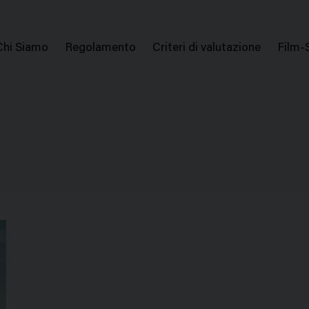
issione Nazionale Valutazione Film
Menu
Chi Siamo
Regolamento
Criteri di valutazione
Film-
di
navigazione