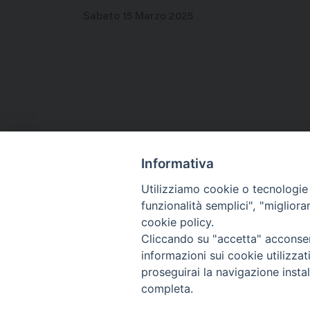
Sabato 15 Marzo 2025
Informativa
Utilizziamo cookie o tecnologie s
funzionalità semplici", "miglior
Co
cookie policy.
Cliccando su "accetta" acconsent
informazioni sui cookie utilizza
proseguirai la navigazione instal
completa.