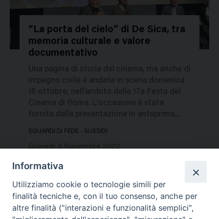
“La porta del cielo” di De Sica, tra
memoria culturale e valore
51711
documentativo
Una pagina di storia del cinema, ma anche di
impegno civile è andata in scena domenica
16 ottobre, nell’ambito della 17a Festa del
Cinema di Roma. L’occasione è stata
fornita dalla presentazione in anteprima...
SGUARDI DI FEDE - SUSSIDI
Giovedì 3 Novembre 2022
Informativa
Utilizziamo cookie o tecnologie simili per
finalità tecniche e, con il tuo consenso, anche per
altre finalità ("interazioni e funzionalità semplici",