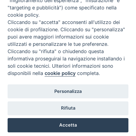
"miglioramento dell'esperienza", "misurazione" e
"targeting e pubblicità") come specificato nella
cookie policy.
Cliccando su "accetta" acconsenti all'utilizzo dei
cookie di profilazione. Cliccando su "personalizza"
puoi avere maggiori informazioni sui cookie
utilizzati e personalizzare le tue preferenze.
Cliccando su "rifiuta" o chiudendo questa
Contatti & Info
informativa proseguirai la navigazione installando i
C.ne Aurelia, 50 – 00165 Roma
soli cookie tecnici. Ulteriori informazioni sono
disponibili nella
cookie policy
completa.
Contatti
Credits
Scrivi a: cnvf@chiesacattolica.it
Personalizza
Privacy Policy
Rifiuta
Accetta
Ricerca Film - SerieTV