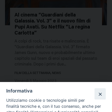
Al cinema “Guardiani della
Galassia. Vol. 3” e il nuovo film di
112220
Pupi Avati. Su Netflix “La regina
Carlotta”
A colpi di rock, tra risate e malinconia. È
“Guardiani della Galassia. Vol. 3” firmato
James Gunn, nuovo e probabilmente ultimo
capitolo sul team di eroi spaziali dal passato
criminale. Dopo i primi due...
FILM DELLA SETTIMANA, NEWS
Venerdì 5 Maggio 2023
Informativa
Utilizziamo cookie o tecnologie simili per
finalità tecniche e, con il tuo consenso, anche per