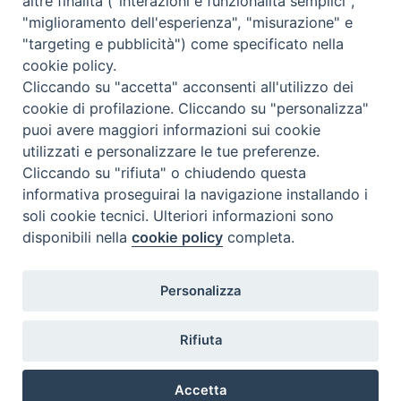
altre finalità ("interazioni e funzionalità semplici",
"miglioramento dell'esperienza", "misurazione" e
"targeting e pubblicità") come specificato nella
cookie policy.
Cliccando su "accetta" acconsenti all'utilizzo dei
cookie di profilazione. Cliccando su "personalizza"
puoi avere maggiori informazioni sui cookie
utilizzati e personalizzare le tue preferenze.
Cliccando su "rifiuta" o chiudendo questa
Contatti & Info
informativa proseguirai la navigazione installando i
C.ne Aurelia, 50 – 00165 Roma
soli cookie tecnici. Ulteriori informazioni sono
disponibili nella
cookie policy
completa.
Contatti
Credits
Scrivi a: cnvf@chiesacattolica.it
Personalizza
Privacy Policy
Rifiuta
Accetta