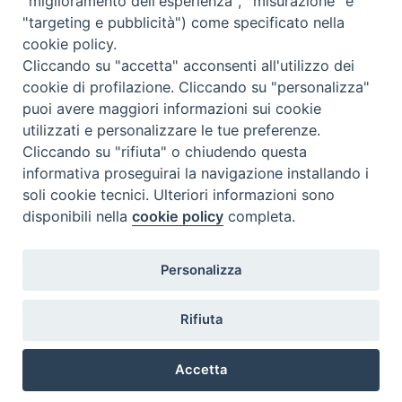
"miglioramento dell'esperienza", "misurazione" e
"targeting e pubblicità") come specificato nella
cookie policy.
Cliccando su "accetta" acconsenti all'utilizzo dei
cookie di profilazione. Cliccando su "personalizza"
puoi avere maggiori informazioni sui cookie
utilizzati e personalizzare le tue preferenze.
Cliccando su "rifiuta" o chiudendo questa
Contatti & Info
informativa proseguirai la navigazione installando i
C.ne Aurelia, 50 – 00165 Roma
soli cookie tecnici. Ulteriori informazioni sono
disponibili nella
cookie policy
completa.
Contatti
Credits
Scrivi a: cnvf@chiesacattolica.it
Personalizza
Privacy Policy
Rifiuta
Accetta
Ricerca Film - SerieTV