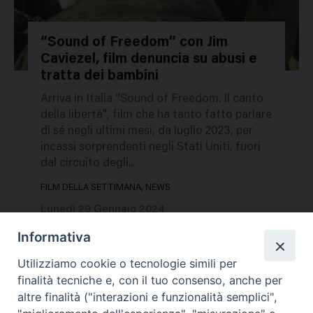
“Sound of Freedom” con Jim
Caviezel, film denuncia su abusi e
272267
tratta dei bambini
Arriva in Italia “Sound of Freedom. Il canto
della libertà”, film che ha tanto fatto parlare
di sé negli ultimi mesi, da luglio 2023, per
incassi sorprendenti negli Stati Uniti, fuori
dal circuito degli...
FILM DELLA SETTIMANA, NEWS
Lunedì 29 Gennaio 2024
Informativa
Utilizziamo cookie o tecnologie simili per
finalità tecniche e, con il tuo consenso, anche per
altre finalità ("interazioni e funzionalità semplici",