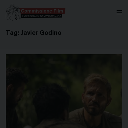
Commissione Nazionale Valuta
Tag:
Javier Godino