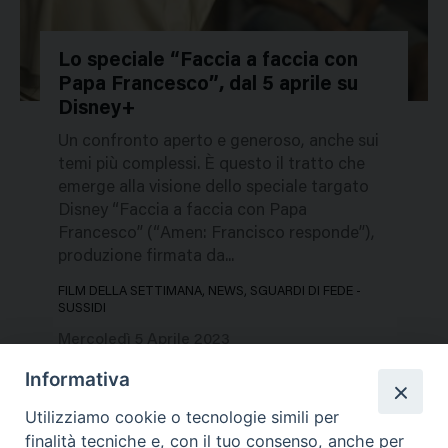
Lo speciale “Faccia a faccia con
Papa Francesco”, dal 5 aprile su
83086
Disney+
Un confronto aperto e generoso, anche sui
temi più complessi. È questo il tratto che
emerge alla visione dello speciale targato
Disney “Faccia a faccia con Papa
Francesco” (“Amen: Francisco responde”),
produzione firmata da...
FILM DELLA SETTIMANA, NEWS, SGUARDI DI FEDE -
SUSSIDI
Mercoledì 5 Aprile 2023
Informativa
Utilizziamo cookie o tecnologie simili per
finalità tecniche e, con il tuo consenso, anche per