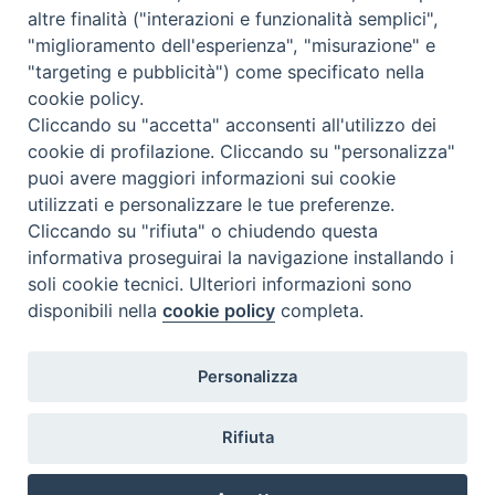
altre finalità ("interazioni e funzionalità semplici",
"miglioramento dell'esperienza", "misurazione" e
"targeting e pubblicità") come specificato nella
cookie policy.
Cliccando su "accetta" acconsenti all'utilizzo dei
cookie di profilazione. Cliccando su "personalizza"
puoi avere maggiori informazioni sui cookie
utilizzati e personalizzare le tue preferenze.
Cliccando su "rifiuta" o chiudendo questa
Contatti & Info
informativa proseguirai la navigazione installando i
C.ne Aurelia, 50 – 00165 Roma
soli cookie tecnici. Ulteriori informazioni sono
disponibili nella
cookie policy
completa.
Contatti
Credits
Scrivi a: cnvf@chiesacattolica.it
Personalizza
Privacy Policy
Rifiuta