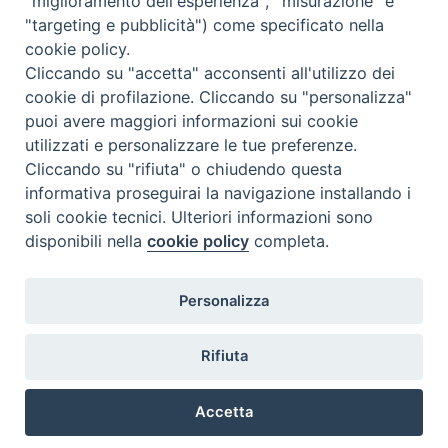
"miglioramento dell'esperienza", "misurazione" e
"targeting e pubblicità") come specificato nella
cookie policy.
Cliccando su "accetta" acconsenti all'utilizzo dei
cookie di profilazione. Cliccando su "personalizza"
puoi avere maggiori informazioni sui cookie
utilizzati e personalizzare le tue preferenze.
Cliccando su "rifiuta" o chiudendo questa
Contatti & Info
informativa proseguirai la navigazione installando i
C.ne Aurelia, 50 – 00165 Roma
soli cookie tecnici. Ulteriori informazioni sono
disponibili nella
cookie policy
completa.
Contatti
Credits
Scrivi a: cnvf@chiesacattolica.it
Personalizza
Privacy Policy
Rifiuta
Accetta
Ricerca Film - SerieTV