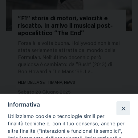
“F1” storia di motori, velocità e
riscatto. In arrivo il musical post-
757873
apocalittico “The End”
Forse è la volta buona. Hollywood non è mai
stata seriamente attratta dal mondo della
Formula 1. Nell’ultimo decennio però
qualcosa è cambiato: da “Rush” (2013) di
Ron Howard a “Le Mans ’66. La...
FILM DELLA SETTIMANA, NEWS
Sabato 28 Giugno 2025
Informativa
Utilizziamo cookie o tecnologie simili per
finalità tecniche e, con il tuo consenso, anche per
altre finalità ("interazioni e funzionalità semplici",