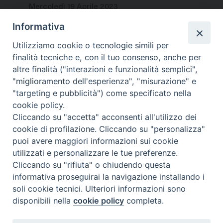
Mercoledì 19 Aprile 2023
Informativa
Utilizziamo cookie o tecnologie simili per
finalità tecniche e, con il tuo consenso, anche per
altre finalità ("interazioni e funzionalità semplici",
"miglioramento dell'esperienza", "misurazione" e
"targeting e pubblicità") come specificato nella
cookie policy.
Cliccando su "accetta" acconsenti all'utilizzo dei
cookie di profilazione. Cliccando su "personalizza"
puoi avere maggiori informazioni sui cookie
utilizzati e personalizzare le tue preferenze.
Cliccando su "rifiuta" o chiudendo questa
Contatti & Info
informativa proseguirai la navigazione installando i
C.ne Aurelia, 50 – 00165 Roma
soli cookie tecnici. Ulteriori informazioni sono
Contatti
disponibili nella
cookie policy
completa.
Credits